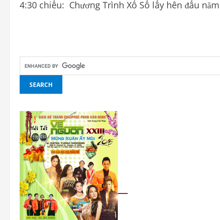
4:30 chiều: Chương Trình Xổ Số lấy hên đầu nă