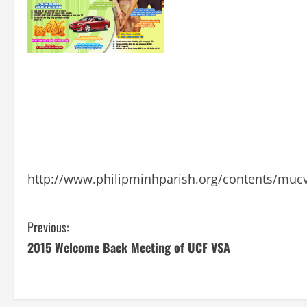
http://www.philipminhparish.org/contents/mucv
C
Previous:
2015 Welcome Back Meeting of UCF VSA
o
n