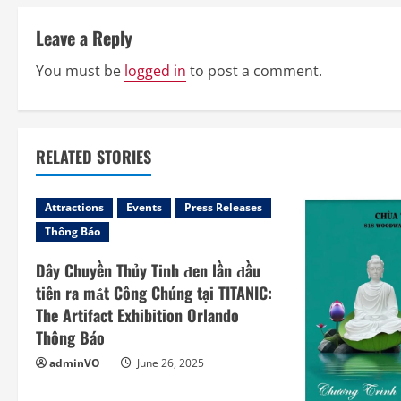
t
Leave a Reply
i
You must be
logged in
to post a comment.
n
u
e
RELATED STORIES
R
Attractions
Events
Press Releases
e
Thông Báo
a
Dây Chuyền Thủy Tinh đen lần đầu
tiên ra mắt Công Chúng tại TITANIC:
d
The Artifact Exhibition Orlando
Thông Báo
i
adminVO
June 26, 2025
n