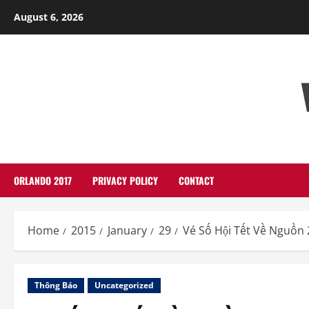
Skip
August 6, 2026
to
content
ORLANDO 2017
PRIVACY POLICY
CONTACT
Home
2015
January
29
Vé Số Hội Tết Về Nguồn
Thông Báo
Uncategorized