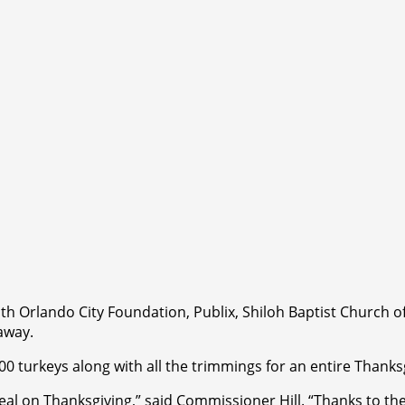
with Orlando City Foundation, Publix, Shiloh Baptist Church
away.
0 turkeys along with all the trimmings for an entire Thanksg
 a meal on Thanksgiving,” said Commissioner Hill. “Thanks t