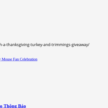
ith-a-thanksgiving-turkey-and-trimmings-giveaway/
y Mouse Fan Celebration
do Thông Báo