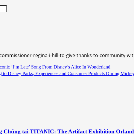
y-commissioner-regina-i-hill-to-give-thanks-to-community-w
Iconic ‘I’m Late’ Song From Disney’s Alice In Wonderland
g to Disney Parks, Experiences and Consumer Products During Micke
g Chúng tại TITANIC: The Artifact Exhibition Orlan