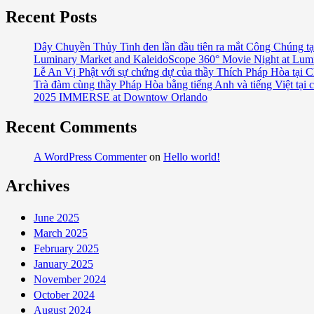
Recent Posts
Dây Chuyền Thủy Tinh đen lần đầu tiên ra mắt Công Chúng tạ
Luminary Market and KaleidoScope 360° Movie Night at Lum
Lễ An Vị Phật với sự chứng dự của thầy Thích Pháp Hòa tại C
Trà đàm cùng thầy Pháp Hòa bằng tiếng Anh và tiếng Việt tại 
2025 IMMERSE at Downtow Orlando
Recent Comments
A WordPress Commenter
on
Hello world!
Archives
June 2025
March 2025
February 2025
January 2025
November 2024
October 2024
August 2024