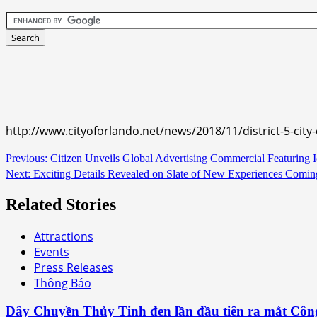
http://www.cityoforlando.net/news/2018/11/district-5-cit
Continue
Previous:
Citizen Unveils Global Advertising Commercial Featuring 
Next:
Exciting Details Revealed on Slate of New Experiences Comin
Reading
Related Stories
Attractions
Events
Press Releases
Thông Báo
Dây Chuyền Thủy Tinh đen lần đầu tiên ra mắt Côn