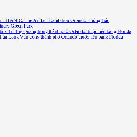
i TITANIC: The Artifact Exhibition Orlando Thông Báo
inary Green Park
hùa Trí Tuệ Quang trong thành phố Orlando thuộc tiểu bang Florida
chùa Long Vân trong thành phố Orlando thuộc tiểu bang Florida