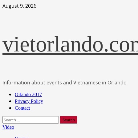
Skip
August 9, 2026
to
content
vietorlando.co
Information about events and Vietnamese in Orlando
Primary
Orlando 2017
Menu
Privacy Policy
Contact
Search
for:
Video