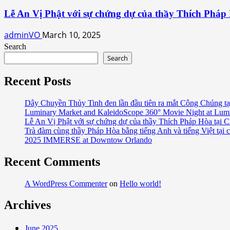
Lễ An Vị Phật với sự chứng dự của thầy Thích Pháp
adminVO
March 10, 2025
Search
Search
Recent Posts
Dây Chuyền Thủy Tinh đen lần đầu tiên ra mắt Công Chúng tạ
Luminary Market and KaleidoScope 360° Movie Night at Lum
Lễ An Vị Phật với sự chứng dự của thầy Thích Pháp Hòa tại C
Trà đàm cùng thầy Pháp Hòa bằng tiếng Anh và tiếng Việt tại 
2025 IMMERSE at Downtow Orlando
Recent Comments
A WordPress Commenter
on
Hello world!
Archives
June 2025