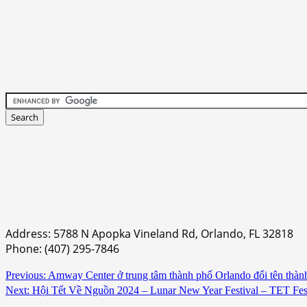
Address: 5788 N Apopka Vineland Rd, Orlando, FL 32818
Phone: (407) 295-7846
Continue
Previous:
Amway Center ở trung tâm thành phố Orlando đổi tên thàn
Next:
Hội Tết Về Nguồn 2024 – Lunar New Year Festival – TET Festiv
Reading