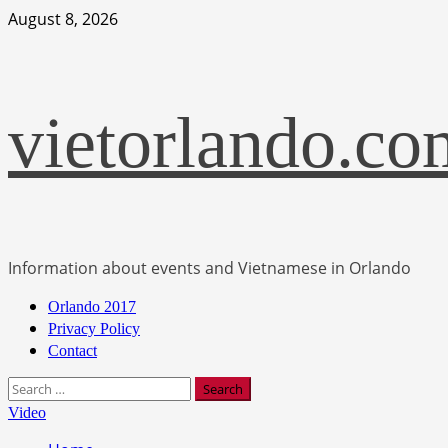
Skip
August 8, 2026
to
content
vietorlando.co
Information about events and Vietnamese in Orlando
Primary
Orlando 2017
Menu
Privacy Policy
Contact
Search
for:
Video