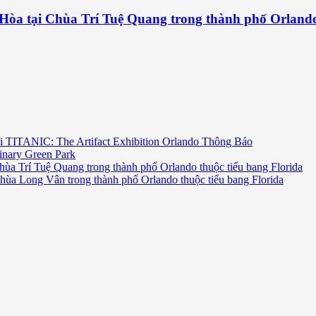
 Hòa tại Chùa Trí Tuệ Quang trong thành phố Orlando
i TITANIC: The Artifact Exhibition Orlando Thông Báo
inary Green Park
hùa Trí Tuệ Quang trong thành phố Orlando thuộc tiểu bang Florida
chùa Long Vân trong thành phố Orlando thuộc tiểu bang Florida