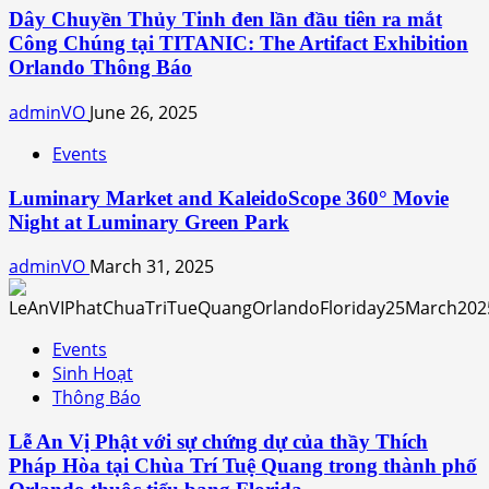
Dây Chuyền Thủy Tinh đen lần đầu tiên ra mắt
Công Chúng tại TITANIC: The Artifact Exhibition
Orlando Thông Báo
adminVO
June 26, 2025
Events
Luminary Market and KaleidoScope 360° Movie
Night at Luminary Green Park
adminVO
March 31, 2025
Events
Sinh Hoạt
Thông Báo
Lễ An Vị Phật với sự chứng dự của thầy Thích
Pháp Hòa tại Chùa Trí Tuệ Quang trong thành phố