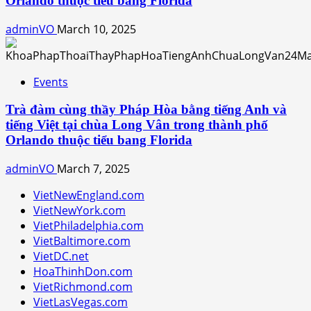
Orlando thuộc tiểu bang Florida
adminVO
March 10, 2025
Events
Trà đàm cùng thầy Pháp Hòa bằng tiếng Anh và
tiếng Việt tại chùa Long Vân trong thành phố
Orlando thuộc tiểu bang Florida
adminVO
March 7, 2025
VietNewEngland.com
VietNewYork.com
VietPhiladelphia.com
VietBaltimore.com
VietDC.net
HoaThinhDon.com
VietRichmond.com
VietLasVegas.com