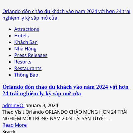
Orlando đón chào du khách vào năm 2024 với hơn 24 trải
nghiệm ly kỳ sắp mở cửa
Attractions
Hotels
Khách Sạn
Nhà Hàng
Press Releases
Resorts
Restaurants
Thông Báo
Orlando đón chào du khách vào năm 2024 với hơn
24 trải nghiệm ly kỳ sắp mở cửa
adminVO
January 3, 2024
Theo Visit Orlando ORLANDO CHÀO MỪNG HƠN 24 TRẢI
NGHIỆM MỚI TRONG NĂM 2024 TÀI SẢN TUYỆT...
Read
Read More
more
Search