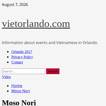
Skip
August 7, 2026
to
content
vietorlando.com
Information about events and Vietnamese in Orlando
Primary
Orlando 2017
Menu
Privacy Policy
Contact
Search
for:
Video
Home
Moso Nori
Moso Nori