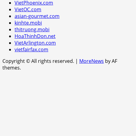
VietPhoenix.com
VietOC.com
asian-gourmet.com
kinhte.mobi
thitruong.mobi
HoaThinhDon.net
VietArlington.com
vietfairfax.com
Copyright © All rights reserved.
|
MoreNews
by AF
themes.