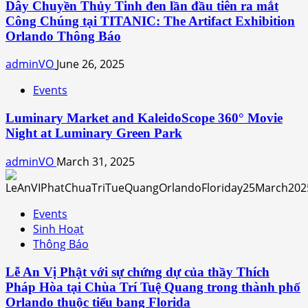
Dây Chuyền Thủy Tinh đen lần đầu tiên ra mắt
Công Chúng tại TITANIC: The Artifact Exhibition
Orlando Thông Báo
adminVO
June 26, 2025
Events
Luminary Market and KaleidoScope 360° Movie
Night at Luminary Green Park
adminVO
March 31, 2025
Events
Sinh Hoạt
Thông Báo
Lễ An Vị Phật với sự chứng dự của thầy Thích
Pháp Hòa tại Chùa Trí Tuệ Quang trong thành phố
Orlando thuộc tiểu bang Florida