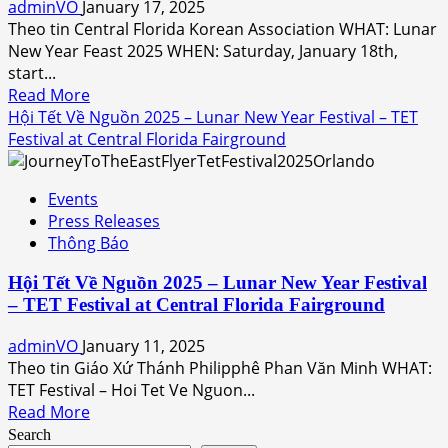
Lum
adminVO
January 17, 2025
bang
Kung
Theo tin Central Florida Korean Association WHAT: Lunar
Florida
Fu
New Year Feast 2025 WHEN: Saturday, January 18th,
&
start...
Tai
Read
Read More
Chi
more
Hội Tết Về Nguồn 2025 – Lunar New Year Festival – TET
Temple
about
Festival at Central Florida Fairground
at
Lunar
Vietnamese
New
Events
&
Year
Press Releases
Asian
Feast
Thông Báo
Businesses
2025
in
by
Hội Tết Về Nguồn 2025 – Lunar New Year Festival
Orlando
Central
– TET Festival at Central Florida Fairground
Florida
Korean
adminVO
January 11, 2025
Association
Theo tin Giáo Xứ Thánh Philipphê Phan Văn Minh WHAT:
TET Festival – Hoi Tet Ve Nguon...
Read
Read More
more
Search