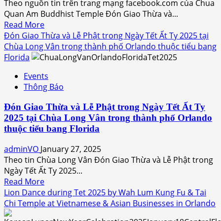
Theo nguồn tin trên trang mạng facebook.com của Chua
Buddhist
trong
Quan Am Buddhist Temple Đón Giao Thừa và...
Temple
thành
Read
Read More
phố
more
Đón Giao Thừa và Lễ Phật trong Ngày Tết Ất Ty 2025 tại
Orlando
about
Chùa Long Vân trong thành phố Orlando thuộc tiểu bang
thuộc
Đón
Florida
tiểu
Giao
bang
Events
Thừa
Florida
Thông Báo
và
Lễ
Đón Giao Thừa và Lễ Phật trong Ngày Tết Ất Ty
Phật
2025 tại Chùa Long Vân trong thành phố Orlando
trong
thuộc tiểu bang Florida
Ngày
Tết
adminVO
January 27, 2025
Ất
Theo tin Chùa Long Vân Đón Giao Thừa và Lễ Phật trong
Tỵ
Ngày Tết Ất Ty 2025...
2025
Read
Read More
tại
more
Lion Dance during Tet 2025 by Wah Lum Kung Fu & Tai
Chùa
about
Chi Temple at Vietnamese & Asian Businesses in Orlando
Quan
Đón
Âm