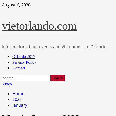
Skip
August 6, 2026
to
content
vietorlando.com
Information about events and Vietnamese in Orlando
Primary
Orlando 2017
Menu
Privacy Policy
Contact
Search
for:
Video
Home
2025
January