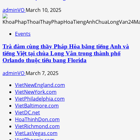
adminVO
March 10, 2025
Events
Trà đàm cùng thầy Pháp Hòa bằng tiếng Anh và
tiếng Việt tại chùa Long Vân trong thành phố
Orlando thuộc tiểu bang Florida
adminVO
March 7, 2025
VietNewEngland.com
VietNewYork.com
VietPhiladelphia.com
VietBaltimore.com
VietDC.net
HoaThinhDon.com
VietRichmond.com
VietLasVegas.com
VietPhoenix.com