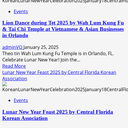
Giao
–
Thừa
Events
2024
và
–
Lễ
Lion Dance during Tet 2025 by Wah Lum Kung Fu
Tet
Phật
& Tai Chi Temple at Vietnamese & Asian Businesses
Program
trong
in Orlando
at
Ngày
Quan
Tết
adminVO
January 25, 2025
Am
Ất
Theo tin Wah Lum Kung Fu Temple is in Orlando, FL.
Buddhist
Ty
Celebrate Lunar New Year! Join the...
Temple
2025
Read
Read More
tại
more
Lunar New Year Feast 2025 by Central Florida Korean
Chùa
about
Association
Long
Lion
Vân
Dance
trong
during
Events
thành
Tet
phố
2025
Lunar New Year Feast 2025 by Central Florida
Orlando
by
Korean Association
thuộc
Wah
tiểu