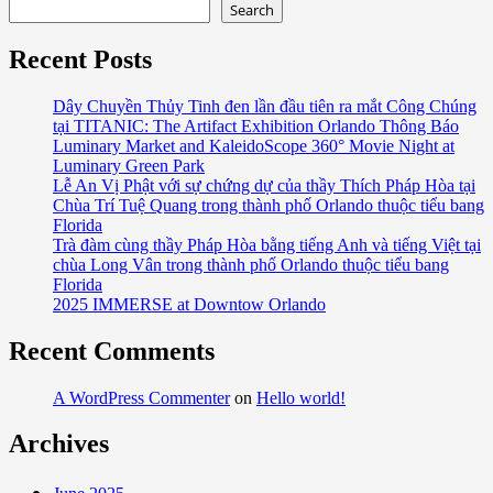
about
Search
Hội
Tết
Recent Posts
Về
Nguồn
Dây Chuyền Thủy Tinh đen lần đầu tiên ra mắt Công Chúng
tại TITANIC: The Artifact Exhibition Orlando Thông Báo
2025
Luminary Market and KaleidoScope 360° Movie Night at
–
Luminary Green Park
Lunar
Lễ An Vị Phật với sự chứng dự của thầy Thích Pháp Hòa tại
New
Chùa Trí Tuệ Quang trong thành phố Orlando thuộc tiểu bang
Year
Florida
Trà đàm cùng thầy Pháp Hòa bằng tiếng Anh và tiếng Việt tại
Festival
chùa Long Vân trong thành phố Orlando thuộc tiểu bang
–
Florida
TET
2025 IMMERSE at Downtow Orlando
Festival
at
Recent Comments
Central
Florida
A WordPress Commenter
on
Hello world!
Fairground
Archives