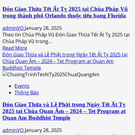
Tham
Đón Giao Thừa Tết Ất Tỵ 2025 tại Chùa Pháp Vũ
Dự
trong thành phố Orlando thuộc tiểu bang Florida
và
Chương
adminVO
January 28, 2025
Trình
Theo tin Chùa Pháp Vũ Đón Giao Thừa Tết Ất Tỵ 2025 tại
Tết
Chùa Pháp Vũ trong...
Ất
Read
Read More
Tỵ
more
Đón Giao Thừa và Lễ Phật trong Ngày Tết Ất Tỵ 2025 tại
tại
about
Chùa Quan Âm – 2024 – Tet Program at Quan Am
Chùa
Đón
Buddhist Temple
Báo
Giao
Ân
Thừa
–
Events
Tết
2025
Thông Báo
Ất
–
Tỵ
Tet
Đón Giao Thừa và Lễ Phật trong Ngày Tết Ất Tỵ
2025
Program
2025 tại Chùa Quan Âm – 2024 – Tet Program at
tại
at
Quan Am Buddhist Temple
Chùa
Báo
Pháp
adminVO
January 28, 2025
Ân
Vũ