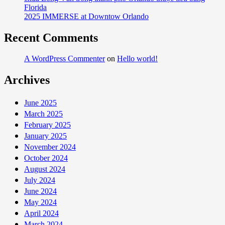
2025
Florida
tại
2025 IMMERSE at Downtow Orlando
Chùa
Long
Recent Comments
Vân
trong
A WordPress Commenter
on
Hello world!
thành
Archives
phố
Orlando
thuộc
June 2025
tiểu
March 2025
bang
February 2025
Florida
January 2025
November 2024
October 2024
August 2024
July 2024
June 2024
May 2024
April 2024
March 2024