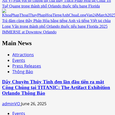
An Vị Phật với sự chứng dự của thầy Thích Pháp Hòa tại Chùa Trí
Tuệ Quang trong thành phố Orlando thuộc tiểu bang Florida
Trà đàm cùng thầy Pháp Hòa bằng tiếng Anh và tiếng Việt tại chùa
Long Vân trong thành phố Orlando thuộc tiểu bang Florida
2025
IMMERSE at Downtow Orlando
Main News
Attractions
Events
Press Releases
Thông Báo
Dây Chuyền Thủy Tinh đen lần đầu tiên ra mắt
Công Chúng tại TITANIC: The Artifact Exhibition
Orlando Thông Báo
adminVO
June 26, 2025
Events