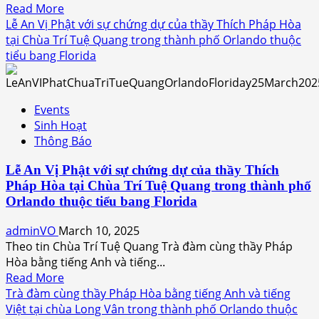
mắt
Read
Read More
Công
more
Lễ An Vị Phật với sự chứng dự của thầy Thích Pháp Hòa
Chúng
about
tại Chùa Trí Tuệ Quang trong thành phố Orlando thuộc
tại
Luminary
tiểu bang Florida
TITANIC:
Market
The
and
Artifact
KaleidoScope
Events
Exhibition
360°
Sinh Hoạt
Orlando
Movie
Thông Báo
Thông
Night
Báo
at
Lễ An Vị Phật với sự chứng dự của thầy Thích
Luminary
Pháp Hòa tại Chùa Trí Tuệ Quang trong thành phố
Green
Orlando thuộc tiểu bang Florida
Park
adminVO
March 10, 2025
Theo tin Chùa Trí Tuệ Quang Trà đàm cùng thầy Pháp
Hòa bằng tiếng Anh và tiếng...
Read
Read More
more
Trà đàm cùng thầy Pháp Hòa bằng tiếng Anh và tiếng
about
Việt tại chùa Long Vân trong thành phố Orlando thuộc