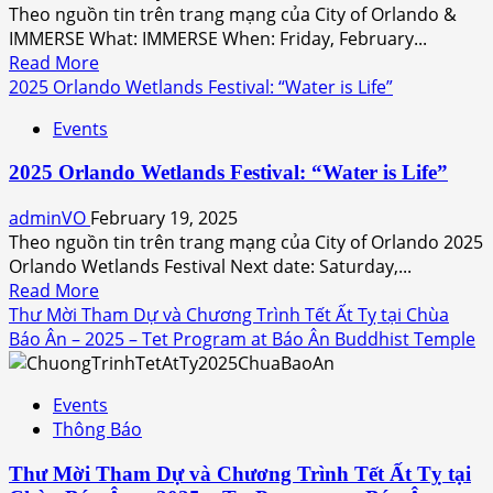
Hòa
Theo nguồn tin trên trang mạng của City of Orlando &
Orlando
bằng
IMMERSE What: IMMERSE When: Friday, February...
thuộc
tiếng
Read
Read More
tiểu
Anh
more
2025 Orlando Wetlands Festival: “Water is Life”
bang
và
about
Florida
tiếng
Events
2025
Việt
IMMERSE
tại
2025 Orlando Wetlands Festival: “Water is Life”
at
chùa
Downtow
adminVO
February 19, 2025
Long
Orlando
Theo nguồn tin trên trang mạng của City of Orlando 2025
Vân
Orlando Wetlands Festival Next date: Saturday,...
trong
Read
Read More
thành
more
Thư Mời Tham Dự và Chương Trình Tết Ất Tỵ tại Chùa
phố
about
Báo Ân – 2025 – Tet Program at Báo Ân Buddhist Temple
Orlando
2025
thuộc
Orlando
tiểu
Events
Wetlands
bang
Thông Báo
Festival:
Florida
“Water
Thư Mời Tham Dự và Chương Trình Tết Ất Tỵ tại
is