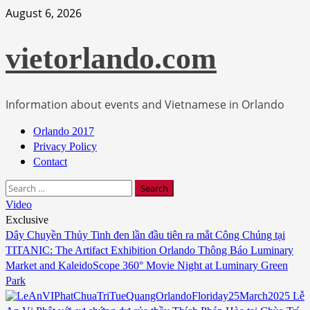
Skip
August 6, 2026
to
content
vietorlando.com
Information about events and Vietnamese in Orlando
Primary
Orlando 2017
Menu
Privacy Policy
Contact
Search
for:
Video
Exclusive
Dây Chuyền Thủy Tinh đen lần đầu tiên ra mắt Công Chúng tại
TITANIC: The Artifact Exhibition Orlando Thông Báo
Luminary
Market and KaleidoScope 360° Movie Night at Luminary Green
Park
Lễ