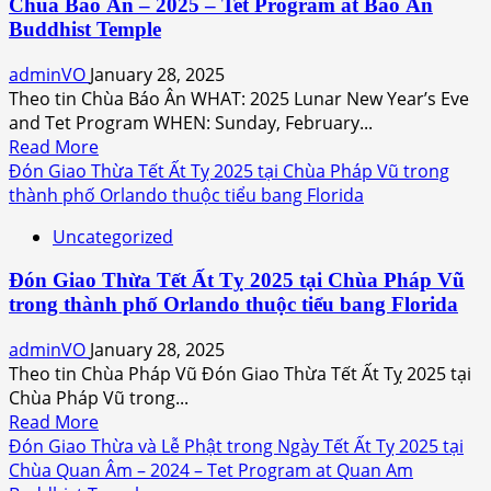
Chùa Báo Ân – 2025 – Tet Program at Báo Ân
Life”
Buddhist Temple
adminVO
January 28, 2025
Theo tin Chùa Báo Ân WHAT: 2025 Lunar New Year’s Eve
and Tet Program WHEN: Sunday, February...
Read
Read More
more
Đón Giao Thừa Tết Ất Tỵ 2025 tại Chùa Pháp Vũ trong
about
thành phố Orlando thuộc tiểu bang Florida
Thư
Uncategorized
Mời
Tham
Đón Giao Thừa Tết Ất Tỵ 2025 tại Chùa Pháp Vũ
Dự
trong thành phố Orlando thuộc tiểu bang Florida
và
Chương
adminVO
January 28, 2025
Trình
Theo tin Chùa Pháp Vũ Đón Giao Thừa Tết Ất Tỵ 2025 tại
Tết
Chùa Pháp Vũ trong...
Ất
Read
Read More
Tỵ
more
Đón Giao Thừa và Lễ Phật trong Ngày Tết Ất Tỵ 2025 tại
tại
about
Chùa Quan Âm – 2024 – Tet Program at Quan Am
Chùa