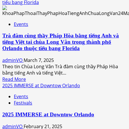
Lễ
tiểu bang Florida
An
Vị
Phật
Events
với
sự
Trà đàm cùng thầy Pháp Hòa bằng tiếng Anh và
chứng
tiếng Việt tại chùa Long Vân trong thành phố
dự
Orlando thuộc tiểu bang Florida
của
thầy
adminVO
March 7, 2025
Thích
Theo tin Chùa Long Vân Trà đàm cùng thầy Pháp Hòa
Pháp
bằng tiếng Anh và tiếng Việt...
Hòa
Read
Read More
tại
more
2025 IMMERSE at Downtow Orlando
Chùa
about
Events
Trí
Trà
Festivals
Tuệ
đàm
Quang
cùng
2025 IMMERSE at Downtow Orlando
trong
thầy
thành
Pháp
adminVO
February 21, 2025
phố