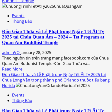
Đón
Buddhist Temple
Báo
Giao
Ân
Thừa
–
Events
Tết
2025
Thông Báo
Ất
–
Tỵ
Tet
Đón Giao Thừa và Lễ Phật trong Ngày Tết Ất Tỵ
2025
Program
2025 tại Chùa Quan Âm – 2024 – Tet Program at
tại
at
Quan Am Buddhist Temple
Chùa
Báo
Pháp
adminVO
January 28, 2025
Ân
Vũ
Theo nguồn tin trên trang mạng facebook.com của Chua
Buddhist
trong
Quan Am Buddhist Temple Đón Giao Thừa và...
Temple
thành
Read
Read More
phố
more
Đón Giao Thừa và Lễ Phật trong Ngày Tết Ất Ty 2025 tại
Orlando
about
Chùa Long Vân trong thành phố Orlando thuộc tiểu bang
thuộc
Đón
Florida
tiểu
Giao
bang
Events
Thừa
Florida
Thông Báo
và
Lễ
Đón Giao Thừa và Lễ Phật trong Ngày Tết Ất Ty