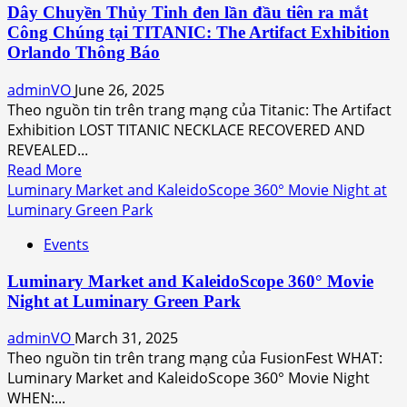
Dây Chuyền Thủy Tinh đen lần đầu tiên ra mắt
Công Chúng tại TITANIC: The Artifact Exhibition
Orlando Thông Báo
adminVO
June 26, 2025
Theo nguồn tin trên trang mạng của Titanic: The Artifact
Exhibition LOST TITANIC NECKLACE RECOVERED AND
REVEALED...
Read
Read More
more
Luminary Market and KaleidoScope 360° Movie Night at
about
Luminary Green Park
Dây
Events
Chuyền
Thủy
Luminary Market and KaleidoScope 360° Movie
Tinh
Night at Luminary Green Park
đen
lần
adminVO
March 31, 2025
đầu
Theo nguồn tin trên trang mạng của FusionFest WHAT:
tiên
Luminary Market and KaleidoScope 360° Movie Night
ra
WHEN:...