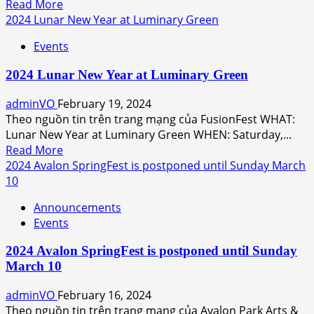
Read
Read More
Orlando
more
2024 Lunar New Year at Luminary Green
cho
about
du
Events
2024
khách
Central
trong
2024 Lunar New Year at Luminary Green
Florida
mùa
Dragon
adminVO
February 19, 2024
xuân
Parade
Theo nguồn tin trên trang mạng của FusionFest WHAT:
2024
Lunar
Lunar New Year at Luminary Green WHEN: Saturday,...
New
Read
Read More
Year
more
2024 Avalon SpringFest is postponed until Sunday March
about
10
2024
Announcements
Lunar
Events
New
Year
2024 Avalon SpringFest is postponed until Sunday
at
March 10
Luminary
Green
adminVO
February 16, 2024
Theo nguồn tin trên trang mạng của Avalon Park Arts &