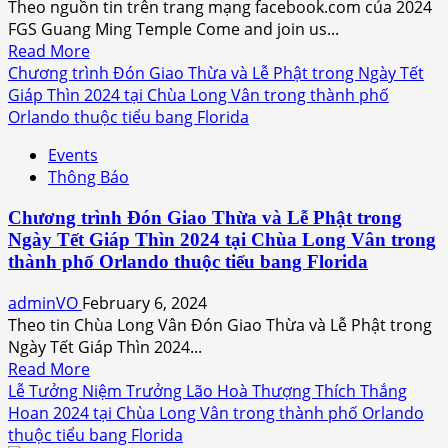
Theo nguồn tin trên trang mạng facebook.com của 2024
Central
FGS Guang Ming Temple Come and join us...
Florida
Read
Read More
Fairground
more
Chương trình Đón Giao Thừa và Lễ Phật trong Ngày Tết
của
about
Giáp Thìn 2024 tại Chùa Long Vân trong thành phố
Cộng
2024
Orlando thuộc tiểu bang Florida
Đồng
Chinese
Người
Events
New
Việt
Thông Báo
Year
Quốc
Events
Gia
Chương trình Đón Giao Thừa và Lễ Phật trong
at
Trung
Ngày Tết Giáp Thìn 2024 tại Chùa Long Vân trong
Guang
Tâm
thành phố Orlando thuộc tiểu bang Florida
Ming
Florida
Temple
adminVO
February 6, 2024
Theo tin Chùa Long Vân Đón Giao Thừa và Lễ Phật trong
Ngày Tết Giáp Thìn 2024...
Read
Read More
more
Lễ Tưởng Niệm Trưởng Lão Hoà Thượng Thích Thắng
about
Hoan 2024 tại Chùa Long Vân trong thành phố Orlando
Chương
thuộc tiểu bang Florida