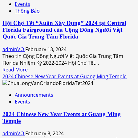
Events
Vietnamese
Thông Báo
Lunar
New
Hội Chợ Tết “Xuân Xây Dựng” 2024 tại Central
Year
Florida Fairground của Cộng Đồng Người Việt
Soccer
Quốc Gia Trung Tâm Florida
Tournament
adminVO
February 13, 2024
Theo tin Cộng Đồng Người Việt Quốc Gia Trung Tâm
Florida Nhiệm Kỳ 2022-2024 Hội Chợ Tết...
Read
Read More
more
2024 Chinese New Year Events at Guang Ming Temple
about
Hội
Announcements
Chợ
Events
Tết
“Xuân
2024 Chinese New Year Events at Guang Ming
Xây
Temple
Dựng”
2024
adminVO
February 8, 2024
tại