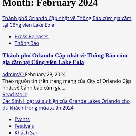
Month:
February 2024
Thành phố Orlando Cập nhật về Thông Báo cúm gia cầm
tại Công viên Lake Eola
Press Releases
Thông Báo
Thành phố Orlando Cập nhật về Thông Báo cúm
gia cầm tại Công viên Lake Eola
adminVO
February 28, 2024
Theo nguồn tin trên trang mạng của City of Orlando Cập
nhật về Cảnh báo cúm gia...
Read
Read More
more
Các Sinh Hoạt và sự kiện của Grande Lakes Orlando cho
about
du khách trong mùa xuân 2024
Thành
Events
phố
Festivals
Orlando
Khách Sạn
Cập