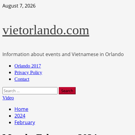
Skip
August 7, 2026
to
content
vietorlando.com
Information about events and Vietnamese in Orlando
Primary
Orlando 2017
Menu
Privacy Policy
Contact
Search
for:
Video
Home
2024
February