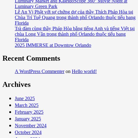
Luminary Market and KaleidoScope 360° Movie Night at
Thượng
thuộc
Luminary Green Park
Thích
Lễ An Vị Phật với sự chứng dự của thầy Thích Pháp Hòa tại
tiểu
Thắng
Chùa Trí Tuệ Quang trong thành phố Orlando thuộc tiểu bang
bang
Hoan
Florida
Florida
Trà đàm cùng thầy Pháp Hòa bằng tiếng Anh và tiếng Việt tại
2024
chùa Long Vân trong thành phố Orlando thuộc tiểu bang
tại
Florida
Chùa
2025 IMMERSE at Downtow Orlando
Long
Vân
Recent Comments
trong
thành
A WordPress Commenter
on
Hello world!
phố
Archives
Orlando
thuộc
tiểu
June 2025
bang
March 2025
Florida
February 2025
January 2025
November 2024
October 2024