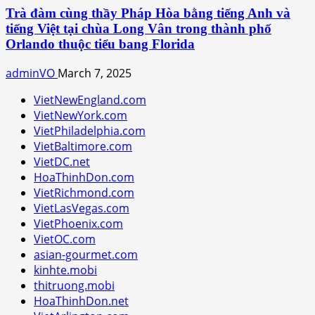
Trà đàm cùng thầy Pháp Hòa bằng tiếng Anh và
tiếng Việt tại chùa Long Vân trong thành phố
Orlando thuộc tiểu bang Florida
adminVO
March 7, 2025
VietNewEngland.com
VietNewYork.com
VietPhiladelphia.com
VietBaltimore.com
VietDC.net
HoaThinhDon.com
VietRichmond.com
VietLasVegas.com
VietPhoenix.com
VietOC.com
asian-gourmet.com
kinhte.mobi
thitruong.mobi
HoaThinhDon.net