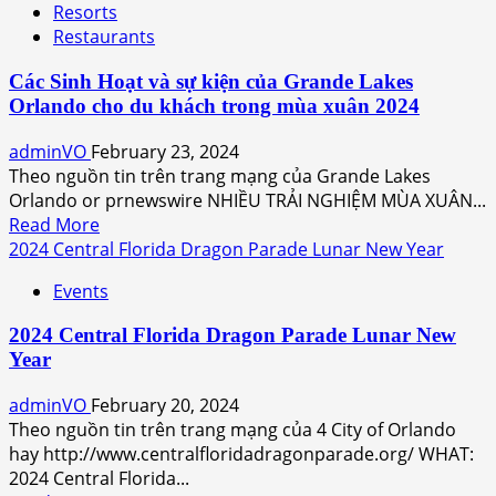
Resorts
nhật
Restaurants
về
Thông
Các Sinh Hoạt và sự kiện của Grande Lakes
Báo
Orlando cho du khách trong mùa xuân 2024
cúm
gia
adminVO
February 23, 2024
cầm
Theo nguồn tin trên trang mạng của Grande Lakes
tại
Orlando or prnewswire NHIỀU TRẢI NGHIỆM MÙA XUÂN...
Công
Read
Read More
viên
more
2024 Central Florida Dragon Parade Lunar New Year
Lake
about
Eola
Events
Các
Sinh
2024 Central Florida Dragon Parade Lunar New
Hoạt
Year
và
sự
adminVO
February 20, 2024
kiện
Theo nguồn tin trên trang mạng của 4 City of Orlando
của
hay http://www.centralfloridadragonparade.org/ WHAT:
Grande
2024 Central Florida...
Lakes