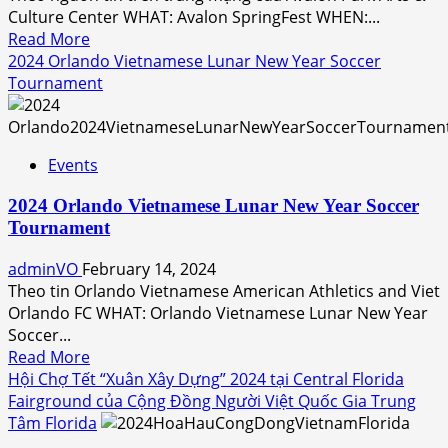
Culture Center WHAT: Avalon SpringFest WHEN:...
Read
Read More
more
2024 Orlando Vietnamese Lunar New Year Soccer
about
Tournament
2024
Avalon
SpringFest
Events
is
postponed
2024 Orlando Vietnamese Lunar New Year Soccer
until
Tournament
Sunday
March
adminVO
February 14, 2024
10
Theo tin Orlando Vietnamese American Athletics and Viet
Orlando FC WHAT: Orlando Vietnamese Lunar New Year
Soccer...
Read
Read More
more
Hội Chợ Tết “Xuân Xây Dựng” 2024 tại Central Florida
about
Fairground của Cộng Đồng Người Việt Quốc Gia Trung
2024
Tâm Florida
Orlando