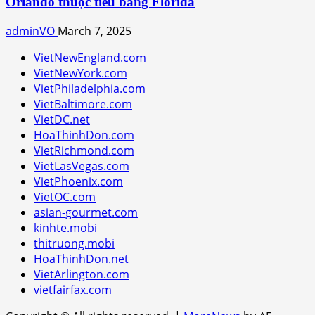
Orlando thuộc tiểu bang Florida
adminVO
March 7, 2025
VietNewEngland.com
VietNewYork.com
VietPhiladelphia.com
VietBaltimore.com
VietDC.net
HoaThinhDon.com
VietRichmond.com
VietLasVegas.com
VietPhoenix.com
VietOC.com
asian-gourmet.com
kinhte.mobi
thitruong.mobi
HoaThinhDon.net
VietArlington.com
vietfairfax.com