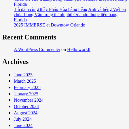
America
Florida
Trà đàm cùng thầy Pháp Hòa bằng tiếng Anh và tiếng Việt tại
2024
chùa Long Vân trong thành phố Orlando thuộc tiểu bang
Florida
2025 IMMERSE at Downtow Orlando
Recent Comments
A WordPress Commenter
on
Hello world!
Archives
June 2025
March 2025
February 2025
January 2025
November 2024
October 2024
August 2024
July 2024
June 2024