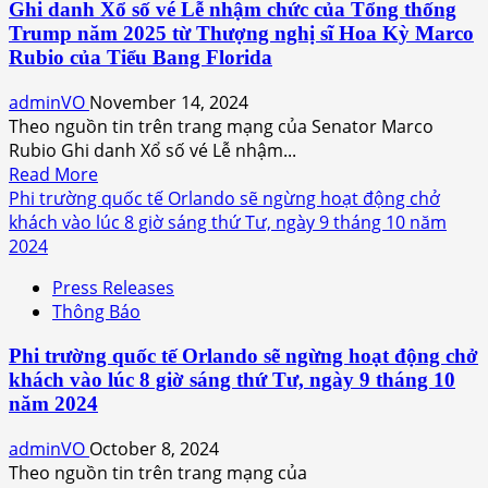
Ghi danh Xổ số vé Lễ nhậm chức của Tổng thống
Lunar
Trump năm 2025 từ Thượng nghị sĩ Hoa Kỳ Marco
New
Rubio của Tiểu Bang Florida
Year
Festival
adminVO
November 14, 2024
–
Theo nguồn tin trên trang mạng của Senator Marco
TET
Rubio Ghi danh Xổ số vé Lễ nhậm...
Festival
Read
Read More
at
more
Phi trường quốc tế Orlando sẽ ngừng hoạt động chở
Central
about
khách vào lúc 8 giờ sáng thứ Tư, ngày 9 tháng 10 năm
Florida
Ghi
2024
Fairground
danh
Press Releases
Xổ
Thông Báo
số
vé
Phi trường quốc tế Orlando sẽ ngừng hoạt động chở
Lễ
khách vào lúc 8 giờ sáng thứ Tư, ngày 9 tháng 10
nhậm
năm 2024
chức
của
adminVO
October 8, 2024
Tổng
Theo nguồn tin trên trang mạng của
thống