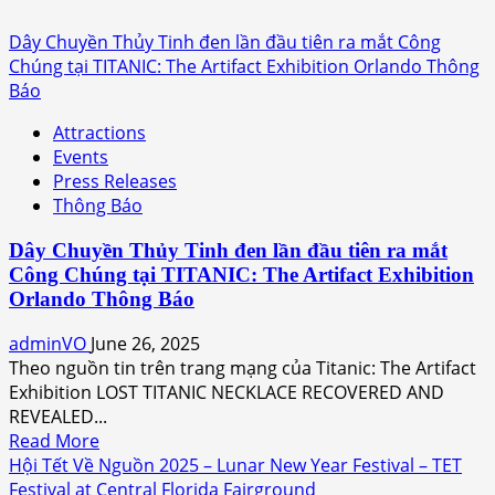
Dây Chuyền Thủy Tinh đen lần đầu tiên ra mắt Công
Chúng tại TITANIC: The Artifact Exhibition Orlando Thông
Báo
Attractions
Events
Press Releases
Thông Báo
Dây Chuyền Thủy Tinh đen lần đầu tiên ra mắt
Công Chúng tại TITANIC: The Artifact Exhibition
Orlando Thông Báo
adminVO
June 26, 2025
Theo nguồn tin trên trang mạng của Titanic: The Artifact
Exhibition LOST TITANIC NECKLACE RECOVERED AND
REVEALED...
Read
Read More
more
Hội Tết Về Nguồn 2025 – Lunar New Year Festival – TET
about
Festival at Central Florida Fairground