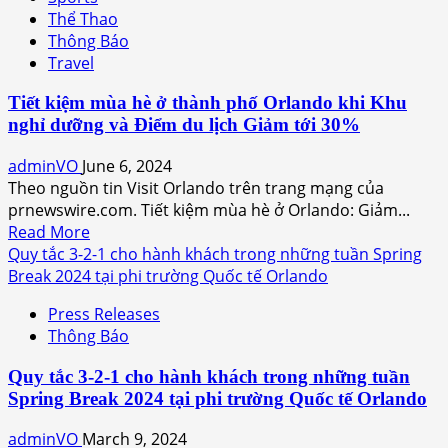
Orlando
Thể Thao
Philharmonic
Thông Báo
Orchestra
Travel
tại
Nhà
Tiết kiệm mùa hè ở thành phố Orlando khi Khu
ga
nghỉ dưỡng và Điểm du lịch Giảm tới 30%
C
tại
adminVO
June 6, 2024
phi
Theo nguồn tin Visit Orlando trên trang mạng của
trường
prnewswire.com. Tiết kiệm mùa hè ở Orlando: Giảm...
Quốc
Read
Read More
tế
more
Quy tắc 3-2-1 cho hành khách trong những tuần Spring
Orlando
about
Break 2024 tại phi trường Quốc tế Orlando
vào
Tiết
lúc
Press Releases
kiệm
7
Thông Báo
mùa
giờ
hè
tối
Quy tắc 3-2-1 cho hành khách trong những tuần
ở
Thứ
Spring Break 2024 tại phi trường Quốc tế Orlando
thành
Bảy
phố
adminVO
March 9, 2024
ngày