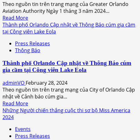
Orlando
Theo nguồn tin trên trang mạng của Greater Orlando
29
khi
Aviation Authority Ngày 1 tháng 3 năm 2024...
tháng
Khu
Read
Read More
6
nghỉ
more
Thành phố Orlando Cập nhật về Thông Báo cúm gia cầm
năm
dưỡng
about
tại Công viên Lake Eola
2024
và
Quy
Điểm
Press Releases
tắc
du
Thông Báo
3-
lịch
2-
Giảm
Thành phố Orlando Cập nhật về Thông Báo cúm
1
tới
gia cầm tại Công viên Lake Eola
cho
30%
hành
adminVO
February 28, 2024
khách
Theo nguồn tin trên trang mạng của City of Orlando Cập
trong
nhật về Cảnh báo cúm gia...
những
Read
Read More
tuần
more
Những Người chiến thắng cuộc thi sơ bộ Miss America
Spring
about
2024
Break
Thành
2024
Events
phố
tại
Press Releases
Orlando