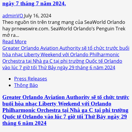
ngày 7 tháng 7 năm 2024.
thứ
Tư,
adminVO
July 16, 2024
ngày
Theo nguồn tin trên trang mạng của SeaWorld Orlando
9
hay prnewswire.com. SeaWorld Orlando’s Penguin Trek
tháng
mở ra...
10
Read
Read More
năm
more
Greater Orlando Aviation Authority sẽ tổ chức trước buổi
2024
about
hòa nhạc Liberty Weekend với Orlando Philharmonic
SeaWorld
Orchestra tại Nhà ga C tại phi trường Quốc tế Orlando
Orlando
vào lúc 7 giờ tối Thứ Bảy ngày 29 tháng 6 năm 2024
thông
Press Releases
báo
Thông Báo
Penguin
Trek
Greater Orlando Aviation Authority sẽ tổ chức trước
đã
buổi hòa nhạc Liberty Weekend với Orlando
khai
Philharmonic Orchestra tại Nhà ga C tại phi trường
trương
Quốc tế Orlando vào lúc 7 giờ tối Thứ Bảy ngày 29
khi
tháng 6 năm 2024
cắt