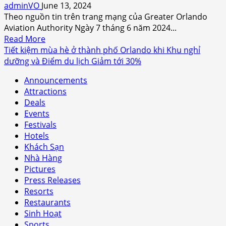
băng
adminVO
June 13, 2024
khánh
Theo nguồn tin trên trang mạng của Greater Orlando
thành
Aviation Authority Ngày 7 tháng 6 năm 2024...
vào
Read
Read More
Chủ
more
Tiết kiệm mùa hè ở thành phố Orlando khi Khu nghỉ
nhật
about
dưỡng và Điểm du lịch Giảm tới 30%
ngày
Greater
7
Announcements
Orlando
tháng
Attractions
Aviation
7
Deals
Authority
năm
Events
sẽ
2024.
Festivals
tổ
Hotels
chức
Khách Sạn
trước
Nhà Hàng
buổi
Pictures
hòa
Press Releases
nhạc
Resorts
Liberty
Restaurants
Weekend
Sinh Hoạt
với
Sports