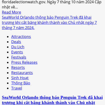
floridaelectionwatch.gov. Ngày 7 tháng 10 năm 2024 Cập
Trump
nhật về...
năm
Read
Read More
2025
more
SeaWorld Orlando thông báo Penguin Trek đã khai
từ
about
trương khi cắt băng khánh thành vào Chủ nhật ngày 7
Thượng
Phi
tháng 7 năm 2024.
nghị
trường
sĩ
Attractions
quốc
Hoa
Deals
tế
Kỳ
Du Lịch
Orlando
Marco
Events
sẽ
Rubio
Festivals
ngừng
của
Press Releases
hoạt
Tiểu
Resorts
động
Bang
Restaurants
chở
Florida
Sinh Hoạt
khách
Thông Báo
vào
Travel
lúc
8
SeaWorld Orlando thông báo Penguin Trek đã khai
giờ
trương khi cắt băng khánh thành vào Chủ nhật
sáng