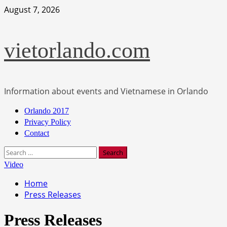
Skip
August 7, 2026
to
content
vietorlando.com
Information about events and Vietnamese in Orlando
Primary
Orlando 2017
Menu
Privacy Policy
Contact
Search
for:
Video
Home
Press Releases
Press Releases