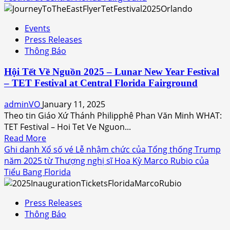
Dây
Chuyền
Events
Thủy
Press Releases
Tinh
Thông Báo
đen
lần
Hội Tết Về Nguồn 2025 – Lunar New Year Festival
đầu
– TET Festival at Central Florida Fairground
tiên
ra
adminVO
January 11, 2025
mắt
Theo tin Giáo Xứ Thánh Philipphê Phan Văn Minh WHAT:
Công
TET Festival – Hoi Tet Ve Nguon...
Chúng
Read
Read More
tại
more
Ghi danh Xổ số vé Lễ nhậm chức của Tổng thống Trump
TITANIC:
about
năm 2025 từ Thượng nghị sĩ Hoa Kỳ Marco Rubio của
The
Hội
Tiểu Bang Florida
Artifact
Tết
Exhibition
Về
Orlando
Press Releases
Nguồn
Thông
Thông Báo
2025
Báo
–