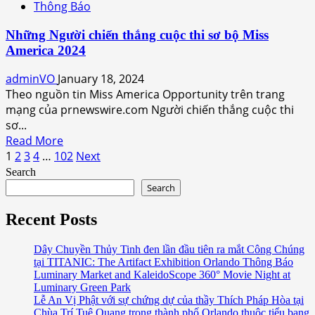
phi
Thông Báo
Cập
trường
nhật
Quốc
Những Người chiến thắng cuộc thi sơ bộ Miss
về
tế
America 2024
Thông
Orlando
Báo
adminVO
January 18, 2024
cúm
Theo nguồn tin Miss America Opportunity trên trang
gia
mạng của prnewswire.com Người chiến thắng cuộc thi
cầm
sơ...
tại
Read
Read More
Công
Posts
more
1
2
3
4
…
102
Next
viên
about
Search
pagination
Lake
Những
Search
Eola
Người
chiến
Recent Posts
thắng
cuộc
Dây Chuyền Thủy Tinh đen lần đầu tiên ra mắt Công Chúng
tại TITANIC: The Artifact Exhibition Orlando Thông Báo
thi
Luminary Market and KaleidoScope 360° Movie Night at
sơ
Luminary Green Park
bộ
Lễ An Vị Phật với sự chứng dự của thầy Thích Pháp Hòa tại
Miss
Chùa Trí Tuệ Quang trong thành phố Orlando thuộc tiểu bang