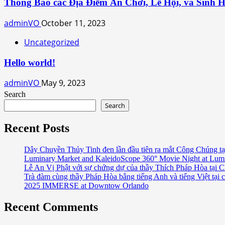
Thông Báo các Địa Điểm Ăn Chơi, Lễ Hội, và Sinh 
adminVO
October 11, 2023
Uncategorized
Hello world!
adminVO
May 9, 2023
Search
Search
Recent Posts
Dây Chuyền Thủy Tinh đen lần đầu tiên ra mắt Công Chúng tạ
Luminary Market and KaleidoScope 360° Movie Night at Lum
Lễ An Vị Phật với sự chứng dự của thầy Thích Pháp Hòa tại C
Trà đàm cùng thầy Pháp Hòa bằng tiếng Anh và tiếng Việt tại 
2025 IMMERSE at Downtow Orlando
Recent Comments