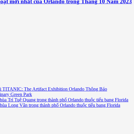
Hoạt mới nhất của Orlando trong Tháng 10 Năm 2023
i TITANIC: The Artifact Exhibition Orlando Thông Báo
inary Green Park
hùa Trí Tuệ Quang trong thành phố Orlando thuộc tiểu bang Florida
chùa Long Vân trong thành phố Orlando thuộc tiểu bang Florida