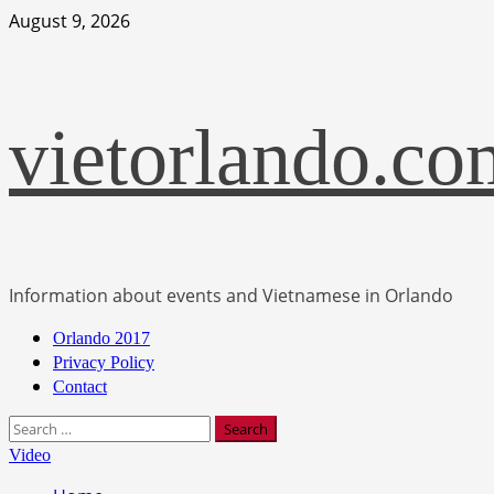
Skip
August 9, 2026
to
content
vietorlando.co
Information about events and Vietnamese in Orlando
Primary
Orlando 2017
Menu
Privacy Policy
Contact
Search
for:
Video