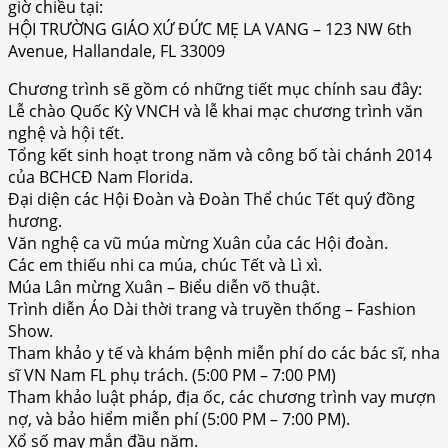
giờ chiều tại:
HỘI TRƯỜNG GIÁO XỨ ĐỨC MẸ LA VANG – 123 NW 6th
Avenue, Hallandale, FL 33009
Chương trình sẽ gồm có những tiết mục chính sau đây:
Lễ chào Quốc Kỳ VNCH và lễ khai mạc chương trình văn
nghệ và hội tết.
Tổng kết sinh hoạt trong năm và công bố tài chánh 2014
của BCHCĐ Nam Florida.
Đại diện các Hội Đoàn và Đoàn Thể chúc Tết quý đồng
hương.
Văn nghệ ca vũ múa mừng Xuân của các Hội đoàn.
Các em thiếu nhi ca múa, chúc Tết và Lì xì.
Múa Lân mừng Xuân – Biểu diễn võ thuật.
Trình diễn Áo Dài thời trang và truyền thống – Fashion
Show.
Tham khảo y tế và khám bệnh miễn phí do các bác sĩ, nha
sĩ VN Nam FL phụ trách. (5:00 PM – 7:00 PM)
Tham khảo luật pháp, địa ốc, các chương trình vay mượn
nợ, và bảo hiểm miễn phí (5:00 PM – 7:00 PM).
Xổ số may mắn đầu năm.