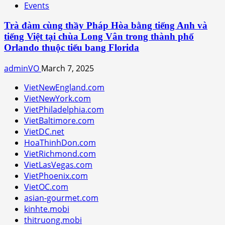
Events
Trà đàm cùng thầy Pháp Hòa bằng tiếng Anh và
tiếng Việt tại chùa Long Vân trong thành phố
Orlando thuộc tiểu bang Florida
adminVO
March 7, 2025
VietNewEngland.com
VietNewYork.com
VietPhiladelphia.com
VietBaltimore.com
VietDC.net
HoaThinhDon.com
VietRichmond.com
VietLasVegas.com
VietPhoenix.com
VietOC.com
asian-gourmet.com
kinhte.mobi
thitruong.mobi