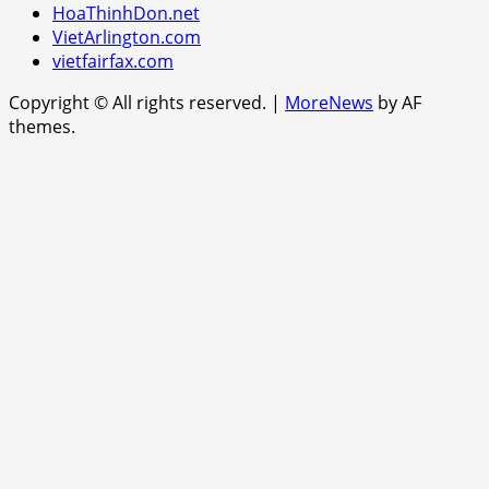
HoaThinhDon.net
VietArlington.com
vietfairfax.com
Copyright © All rights reserved.
|
MoreNews
by AF
themes.