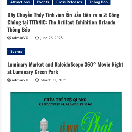
Attractions
Events
Press Releases
Thông Báo
Dây Chuyền Thủy Tinh đen lần đầu tiên ra mắt Công
Chúng tại TITANIC: The Artifact Exhibition Orlando
Thông Báo
adminVO
June 26, 2025
Events
Luminary Market and KaleidoScope 360° Movie Night
at Luminary Green Park
adminVO
March 31, 2025