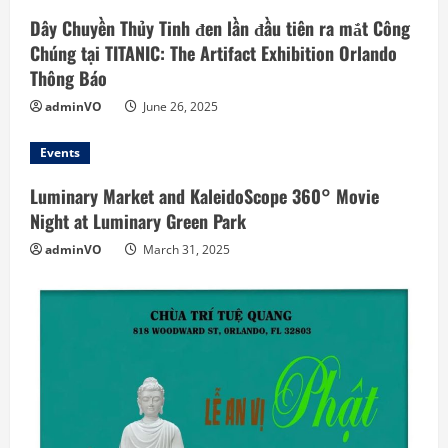
i
Dây Chuyền Thủy Tinh đen lần đầu tiên ra mắt Công
n
Chúng tại TITANIC: The Artifact Exhibition Orlando
Thông Báo
g
adminVO
June 26, 2025
Events
Luminary Market and KaleidoScope 360° Movie
Night at Luminary Green Park
adminVO
March 31, 2025