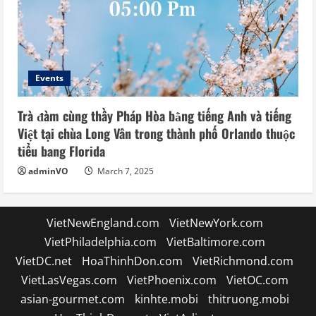
Events
Trà đàm cùng thầy Pháp Hòa bằng tiếng Anh và tiếng
Việt tại chùa Long Vân trong thành phố Orlando thuộc
tiểu bang Florida
adminVO
March 7, 2025
VietNewEngland.com
VietNewYork.com
VietPhiladelphia.com
VietBaltimore.com
VietDC.net
HoaThinhDon.com
VietRichmond.com
VietLasVegas.com
VietPhoenix.com
VietOC.com
asian-gourmet.com
kinhte.mobi
thitruong.mobi