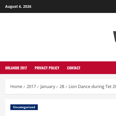
Skip
August 6, 2026
to
content
ORLANDO 2017
PRIVACY POLICY
CONTACT
Home
2017
January
28
Lion Dance during Tet 
Uncategorized