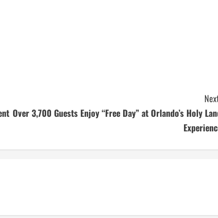
Next
ent
Over 3,700 Guests Enjoy “Free Day” at Orlando’s Holy Lan
Experienc