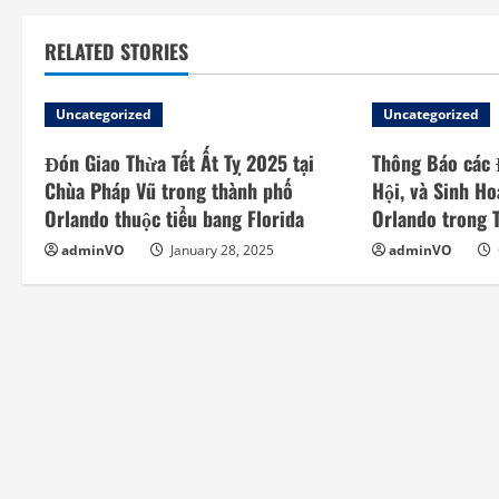
u
e
RELATED STORIES
R
Uncategorized
Uncategorized
e
Đón Giao Thừa Tết Ất Tỵ 2025 tại
Thông Báo các 
a
Chùa Pháp Vũ trong thành phố
Hội, và Sinh Ho
Orlando thuộc tiểu bang Florida
Orlando trong
d
adminVO
January 28, 2025
adminVO
i
n
g