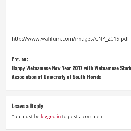
http://www.wahlum.com/images/CNY_2015.pdf
C
Previous:
Happy Vietnamese New Year 2017 with Vietnamese Stud
o
Association at University of South Florida
n
t
Leave a Reply
i
You must be
logged in
to post a comment.
n