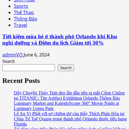
Sports
Thể Thao
Thông Báo
Travel
Tiết kiệm mùa hè ở thành phố Orlando khi Khu
nghỉ dưỡng và Điểm du lịch Giảm tới 30%
adminVO
June 6, 2024
Search
Search
Recent Posts
Dây Chuyền Thủy Tinh đen lần đầu tiên ra mắt Công Chúng
tại TITANIC: The Artifact Exhibition Orlando Thông Báo
Luminary Market and KaleidoScope 360° Movie Night at
Luminary Green Park
Lễ An Vị Phật với sự chứng dự của thầy Thích Pháp Hòa tại
Chùa Trí Tuệ Quang trong thành phố Orlando thuộc tiểu bang
Florida