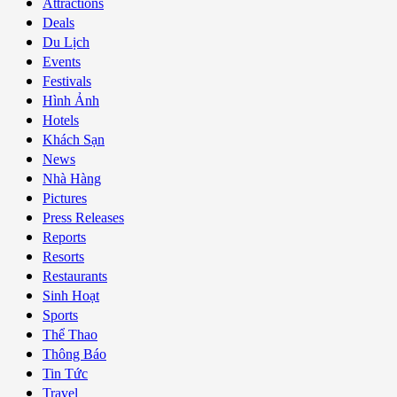
Attractions
Deals
Du Lịch
Events
Festivals
Hình Ảnh
Hotels
Khách Sạn
News
Nhà Hàng
Pictures
Press Releases
Reports
Resorts
Restaurants
Sinh Hoạt
Sports
Thể Thao
Thông Báo
Tin Tức
Travel