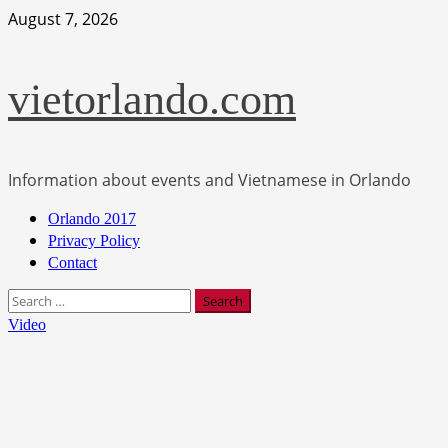
Skip
August 7, 2026
to
content
vietorlando.com
Information about events and Vietnamese in Orlando
Primary
Orlando 2017
Menu
Privacy Policy
Contact
Search
for:
Video