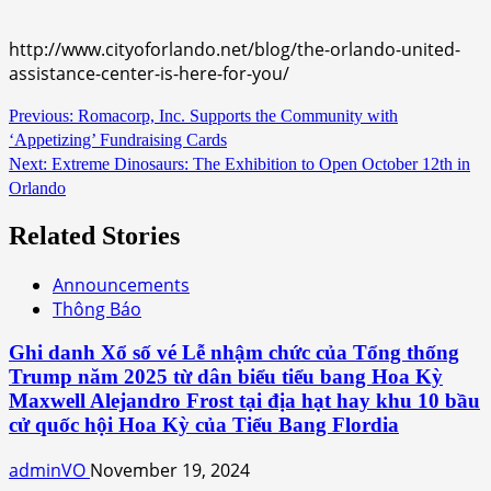
http://www.cityoforlando.net/blog/the-orlando-united-
assistance-center-is-here-for-you/
Continue
Previous:
Romacorp, Inc. Supports the Community with
‘Appetizing’ Fundraising Cards
Reading
Next:
Extreme Dinosaurs: The Exhibition to Open October 12th in
Orlando
Related Stories
Announcements
Thông Báo
Ghi danh Xổ số vé Lễ nhậm chức của Tổng thống
Trump năm 2025 từ dân biểu tiểu bang Hoa Kỳ
Maxwell Alejandro Frost tại địa hạt hay khu 10 bầu
cử quốc hội Hoa Kỳ của Tiểu Bang Flordia
adminVO
November 19, 2024