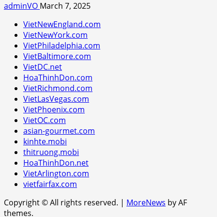
adminVO
March 7, 2025
VietNewEngland.com
VietNewYork.com
VietPhiladelphia.com
VietBaltimore.com
VietDC.net
HoaThinhDon.com
VietRichmond.com
VietLasVegas.com
VietPhoenix.com
VietOC.com
asian-gourmet.com
kinhte.mobi
thitruong.mobi
HoaThinhDon.net
VietArlington.com
vietfairfax.com
Copyright © All rights reserved.
|
MoreNews
by AF
themes.