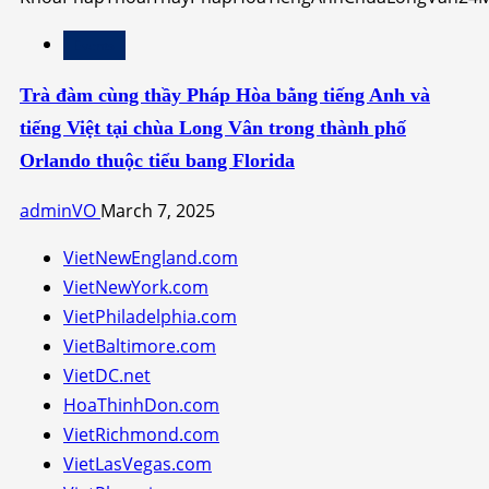
Events
Trà đàm cùng thầy Pháp Hòa bằng tiếng Anh và
tiếng Việt tại chùa Long Vân trong thành phố
Orlando thuộc tiểu bang Florida
adminVO
March 7, 2025
VietNewEngland.com
VietNewYork.com
VietPhiladelphia.com
VietBaltimore.com
VietDC.net
HoaThinhDon.com
VietRichmond.com
VietLasVegas.com