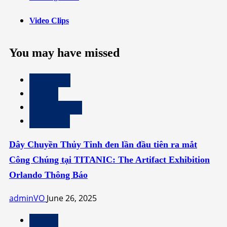
Video Clips
You may have missed
Attractions
Events
Press Releases
Thông Báo
Dây Chuyền Thủy Tinh đen lần đầu tiên ra mắt
Công Chúng tại TITANIC: The Artifact Exhibition
Orlando Thông Báo
adminVO
June 26, 2025
Events