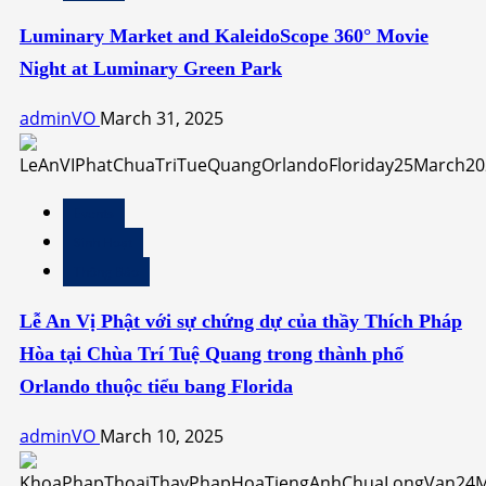
Luminary Market and KaleidoScope 360° Movie
Night at Luminary Green Park
adminVO
March 31, 2025
Events
Sinh Hoạt
Thông Báo
Lễ An Vị Phật với sự chứng dự của thầy Thích Pháp
Hòa tại Chùa Trí Tuệ Quang trong thành phố
Orlando thuộc tiểu bang Florida
adminVO
March 10, 2025