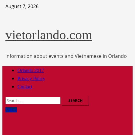
Skip
August 7, 2026
to
content
vietorlando.com
Information about events and Vietnamese in Orlando
Primary
Orlando 2017
Menu
Privacy Policy
Contact
Search
for:
Video