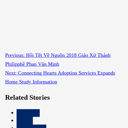
Continue
Previous:
Hội Tết Về Nguồn 2018 Giáo Xứ Thánh
Philipphê Phan Văn Minh
Reading
Next:
Connecting Hearts Adoption Services Expands
Home Study Information
Related Stories
Attractions
Events