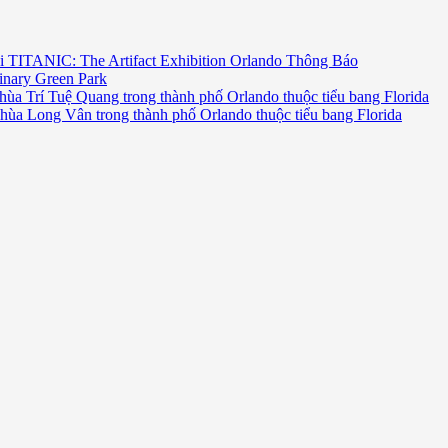
i TITANIC: The Artifact Exhibition Orlando Thông Báo
inary Green Park
hùa Trí Tuệ Quang trong thành phố Orlando thuộc tiểu bang Florida
chùa Long Vân trong thành phố Orlando thuộc tiểu bang Florida