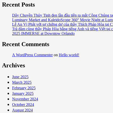
Recent Posts
Dây Chuyền Thủy Tinh đen lần đầu tiên ra mắt Công Chúng tạ
Luminary Market and KaleidoScope 360° Movie Night at Lum
Lễ An Vị Phật với sự chứng dự của thầy Thích Pháp Hòa tại C
Trà đàm cùng thầy Pháp Hòa bằng tiếng Anh và tiếng Việt tại 
2025 IMMERSE at Downtow Orlando
Recent Comments
A WordPress Commenter
on
Hello world!
Archives
June 2025
March 2025
February 2025
January 2025
November 2024
October 2024
August 2024