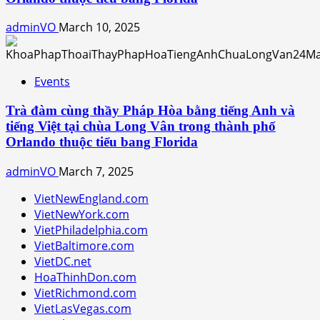
adminVO
March 10, 2025
Events
Trà đàm cùng thầy Pháp Hòa bằng tiếng Anh và
tiếng Việt tại chùa Long Vân trong thành phố
Orlando thuộc tiểu bang Florida
adminVO
March 7, 2025
VietNewEngland.com
VietNewYork.com
VietPhiladelphia.com
VietBaltimore.com
VietDC.net
HoaThinhDon.com
VietRichmond.com
VietLasVegas.com