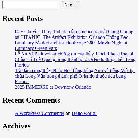
Search
Recent Posts
Dây Chuyền Thủy Tinh đen lần đầu tiên ra mắt Công Chúng
tại TITANIC: The Artifact Exhibition Orlando Thông Báo
Luminary Market and KaleidoScope 360° Movie Night at
Luminary Green Park
Lễ An Vị Phật với sự chứng dự của thầy Thích Pháp Hòa tại
Chùa Trí Tuệ Quang trong thành phố Orlando thuộc tiểu bang
Florida
Trà đàm cùng thầy Pháp Hòa bằng tiếng Anh và tiếng Việt tại
chùa Long Vân trong thành phố Orlando thuộc tiểu bang
Florida
2025 IMMERSE at Downtow Orlando
Recent Comments
A WordPress Commenter
on
Hello world!
Archives