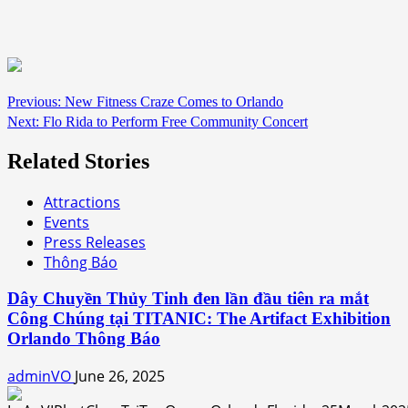
Continue
Previous:
New Fitness Craze Comes to Orlando
Next:
Flo Rida to Perform Free Community Concert
Reading
Related Stories
Attractions
Events
Press Releases
Thông Báo
Dây Chuyền Thủy Tinh đen lần đầu tiên ra mắt
Công Chúng tại TITANIC: The Artifact Exhibition
Orlando Thông Báo
adminVO
June 26, 2025