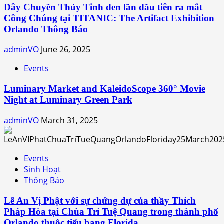
Dây Chuyền Thủy Tinh đen lần đầu tiên ra mắt
Công Chúng tại TITANIC: The Artifact Exhibition
Orlando Thông Báo
adminVO
June 26, 2025
Events
Luminary Market and KaleidoScope 360° Movie
Night at Luminary Green Park
adminVO
March 31, 2025
Events
Sinh Hoạt
Thông Báo
Lễ An Vị Phật với sự chứng dự của thầy Thích
Pháp Hòa tại Chùa Trí Tuệ Quang trong thành phố
Orlando thuộc tiểu bang Florida