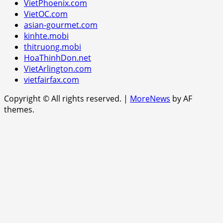
VietPhoenix.com
VietOC.com
asian-gourmet.com
kinhte.mobi
thitruong.mobi
HoaThinhDon.net
VietArlington.com
vietfairfax.com
Copyright © All rights reserved.
|
MoreNews
by AF
themes.