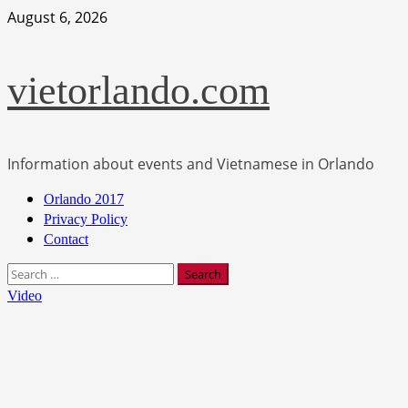
Skip
August 6, 2026
to
content
vietorlando.com
Information about events and Vietnamese in Orlando
Primary
Orlando 2017
Menu
Privacy Policy
Contact
Search
for:
Video