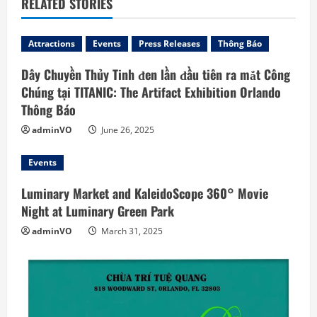
RELATED STORIES
u
e
Attractions
Events
Press Releases
Thông Báo
R
Dây Chuyền Thủy Tinh đen lần đầu tiên ra mắt Công
Chúng tại TITANIC: The Artifact Exhibition Orlando
e
Thông Báo
a
adminVO
June 26, 2025
d
Events
i
Luminary Market and KaleidoScope 360° Movie
Night at Luminary Green Park
n
adminVO
March 31, 2025
g