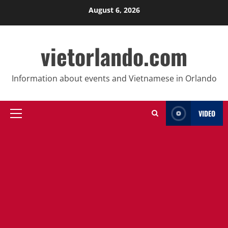
Skip
August 6, 2026
to
content
vietorlando.com
Information about events and Vietnamese in Orlando
VIDEO
Primary
Menu