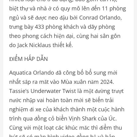
biệt thự và nhà ở có quy mô lên đến 11 phòng
ngủ và sẽ được neo đậu bởi Conrad Orlando,
trưng bày 433 phòng khách và dãy phòng
theo phong cách hiện đại, cùng hai sân gôn
do Jack Nicklaus thiết kế.
ĐIỂM HẤP DẪN
Aquatica Orlando đã công bố bổ sung mới
nhất sắp ra mắt vào Mùa xuân năm 2024.
Tassie’s Underwater Twist là một đường trượt
nước nhập vai hoàn toàn mới sẽ biến trải
nghiệm đi xe của khách thành một cuộc hành
trình qua đồng cỏ biển Vịnh Shark của Úc.
Cùng với một loạt các khúc mắc thì điểm thu
hút sẽ có màn hình video đồng bộ và bản