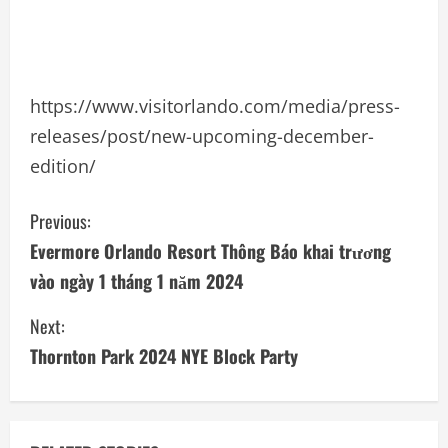
https://www.visitorlando.com/media/press-
releases/post/new-upcoming-december-
edition/
C
Previous:
Evermore Orlando Resort Thông Báo khai trương
o
vào ngày 1 tháng 1 năm 2024
n
Next:
t
Thornton Park 2024 NYE Block Party
i
n