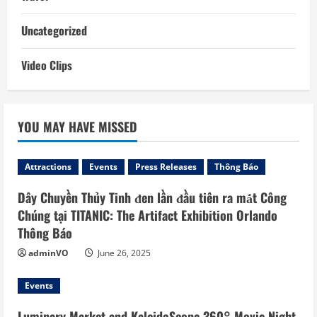
Uncategorized
Video Clips
YOU MAY HAVE MISSED
Attractions
Events
Press Releases
Thông Báo
Dây Chuyền Thủy Tinh đen lần đầu tiên ra mắt Công
Chúng tại TITANIC: The Artifact Exhibition Orlando
Thông Báo
adminVO
June 26, 2025
Events
Luminary Market and KaleidoScope 360° Movie Night