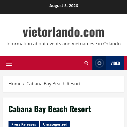
Skip
August 5, 2026
to
content
vietorlando.com
Information about events and Vietnamese in Orlando
VIDEO
Primary
Menu
Home
Cabana Bay Beach Resort
Cabana Bay Beach Resort
Press Releases
Uncategorized