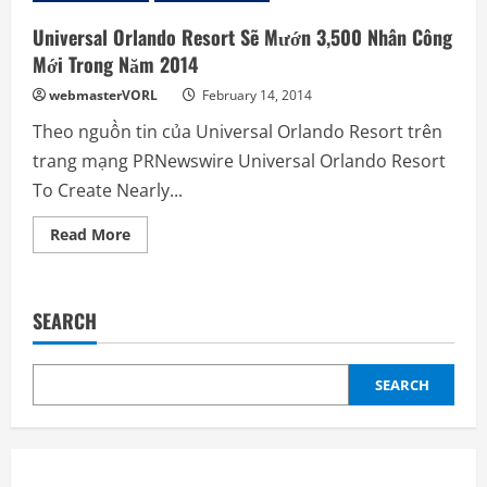
Universal Orlando Resort Sẽ Mướn 3,500 Nhân Công
Mới Trong Năm 2014
webmasterVORL
February 14, 2014
Theo nguồn tin của Universal Orlando Resort trên
trang mạng PRNewswire Universal Orlando Resort
To Create Nearly...
Read
Read More
more
about
Universal
Orlando
Resort
SEARCH
Sẽ
Mướn
3,500
Nhân
Công
SEARCH
Mới
Trong
Năm
2014