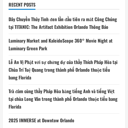
tháng
RECENT POSTS
Sáu
năm
2023
Dây Chuyền Thủy Tinh đen lần đầu tiên ra mắt Công Chúng
tại TITANIC: The Artifact Exhibition Orlando Thông Báo
Luminary Market and KaleidoScope 360° Movie Night at
Luminary Green Park
Lễ An Vị Phật với sự chứng dự của thầy Thích Pháp Hòa tại
Chùa Trí Tuệ Quang trong thành phố Orlando thuộc tiểu
bang Florida
Trà đàm cùng thầy Pháp Hòa bằng tiếng Anh và tiếng Việt
tại chùa Long Vân trong thành phố Orlando thuộc tiểu bang
Florida
2025 IMMERSE at Downtow Orlando