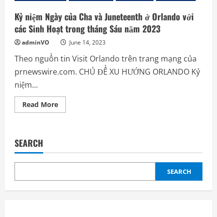
Kỷ niệm Ngày của Cha và Juneteenth ở Orlando với
các Sinh Hoạt trong tháng Sáu năm 2023
adminVO
June 14, 2023
Theo nguồn tin Visit Orlando trên trang mạng của
prnewswire.com. CHỦ ĐỀ XU HƯỚNG ORLANDO Kỷ
niệm...
Read
Read More
more
about
Kỷ
niệm
Ngày
SEARCH
của
Cha
và
Juneteenth
ở
SEARCH
Orlando
với
các
Sinh
Hoạt
trong