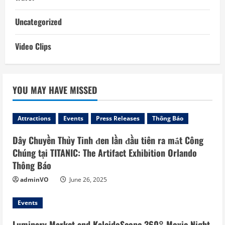
Uncategorized
Video Clips
YOU MAY HAVE MISSED
Attractions
Events
Press Releases
Thông Báo
Dây Chuyền Thủy Tinh đen lần đầu tiên ra mắt Công
Chúng tại TITANIC: The Artifact Exhibition Orlando
Thông Báo
adminVO
June 26, 2025
Events
Luminary Market and KaleidoScope 360° Movie Night