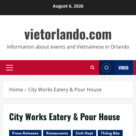
Skip
August 6, 2026
to
content
vietorlando.com
Information about events and Vietnamese in Orlando
VIDEO
Primary
Menu
Home
City Works Eatery & Pour House
City Works Eatery & Pour House
Press Releases
Restaurants
Sinh Hoạt
Thông Báo