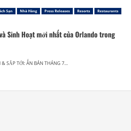
ách Sạn
Nhà Hàng
Press Releases
Resorts
Restaurants
và Sinh Hoạt mới nhất của Orlando trong
I & SẮP TỚI: ẤN BẢN THÁNG 7...