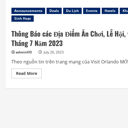
Announcements
Deals
Du Lịch
Events
Hotels
Kh
Sinh Hoạt
Thông Báo các Địa Điểm Ăn Chơi, Lễ Hội, 
Tháng 7 Năm 2023
adminVO
July 26, 2023
Theo nguồn tin trên trang mạng của Visit Orlando MỚ
Read
Read More
more
about
Thông
Báo
các
Địa
Điểm
Ăn
Chơi,
Lễ
Hội,
và
Sinh