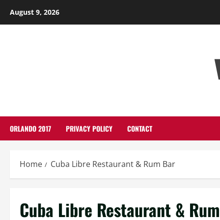
Skip
August 9, 2026
to
content
ORLANDO 2017
PRIVACY POLICY
CONTACT
Home
Cuba Libre Restaurant & Rum Bar
Cuba Libre Restaurant & Rum