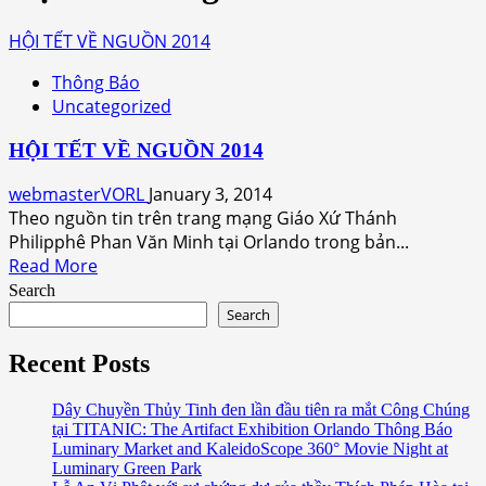
HỘI TẾT VỀ NGUỒN 2014
Thông Báo
Uncategorized
HỘI TẾT VỀ NGUỒN 2014
webmasterVORL
January 3, 2014
Theo nguồn tin trên trang mạng Giáo Xứ Thánh
Philipphê Phan Văn Minh tại Orlando trong bản...
Read
Read More
more
Search
about
Search
HỘI
TẾT
Recent Posts
VỀ
NGUỒN
Dây Chuyền Thủy Tinh đen lần đầu tiên ra mắt Công Chúng
tại TITANIC: The Artifact Exhibition Orlando Thông Báo
2014
Luminary Market and KaleidoScope 360° Movie Night at
Luminary Green Park