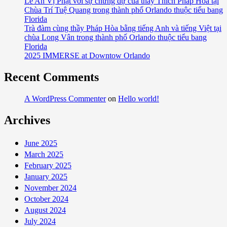
Lễ An Vị Phật với sự chứng dự của thầy Thích Pháp Hòa tại
Chùa Trí Tuệ Quang trong thành phố Orlando thuộc tiểu bang
Florida
Trà đàm cùng thầy Pháp Hòa bằng tiếng Anh và tiếng Việt tại
chùa Long Vân trong thành phố Orlando thuộc tiểu bang
Florida
2025 IMMERSE at Downtow Orlando
Recent Comments
A WordPress Commenter
on
Hello world!
Archives
June 2025
March 2025
February 2025
January 2025
November 2024
October 2024
August 2024
July 2024