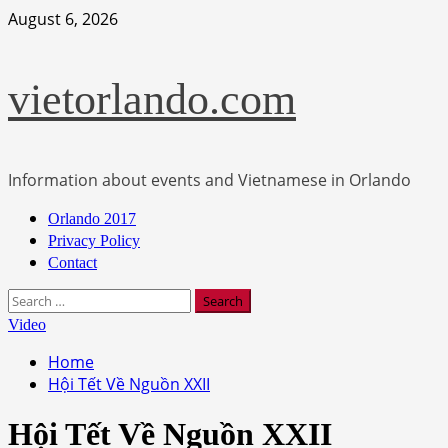
Skip
August 6, 2026
to
content
vietorlando.com
Information about events and Vietnamese in Orlando
Primary
Orlando 2017
Menu
Privacy Policy
Contact
Search
for:
Video
Home
Hội Tết Về Nguồn XXII
Hội Tết Về Nguồn XXII