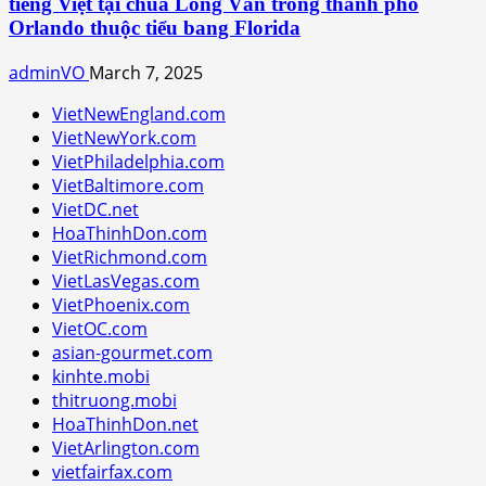
tiếng Việt tại chùa Long Vân trong thành phố
Orlando thuộc tiểu bang Florida
adminVO
March 7, 2025
VietNewEngland.com
VietNewYork.com
VietPhiladelphia.com
VietBaltimore.com
VietDC.net
HoaThinhDon.com
VietRichmond.com
VietLasVegas.com
VietPhoenix.com
VietOC.com
asian-gourmet.com
kinhte.mobi
thitruong.mobi
HoaThinhDon.net
VietArlington.com
vietfairfax.com