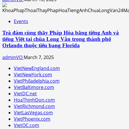
Events
Trà đàm cùng thầy Pháp Hòa bằng tiếng Anh và
tiếng Việt tại chùa Long Vân trong thành phố
Orlando thuộc tiểu bang Florida
adminVO
March 7, 2025
VietNewEngland.com
VietNewYork.com
VietPhiladelphia.com
VietBaltimore.com
VietDC.net
HoaThinhDon.com
VietRichmond.com
VietLasVegas.com
VietPhoenix.com
VietOC.com