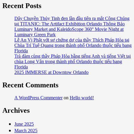
Thống
Recent Posts
Kê
Hotels.com
Dây Chuyền Thủy Tinh đen lần đầu tiên ra mắt Công Chúng
tại TITANIC: The Artifact Exhibition Orlando Thông Báo
Xếp
Luminary Market and KaleidoScope 360° Movie Night at
Orlando
Luminary Green Park
Hạng
Lễ An Vị Phật với sự chứng dự của thầy Thích Pháp Hòa tại
3
Chùa Trí Tuệ Quang trong thành phố Orlando thuộc tiểu bang
trong
Florida
Trà đàm cùng thầy Pháp Hòa bằng tiếng Anh và tiếng Việt tại
50
chùa Long Vân trong thành phố Orlando thuộc tiểu bang
Thành
Florida
Phố
2025 IMMERSE at Downtow Orlando
Hoa
Kỳ
Recent Comments
Có
Nhiều
A WordPress Commenter
on
Hello world!
Người
Archives
Mỹ
Du
lịch
June 2025
Trong
March 2025