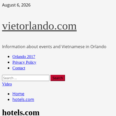
Skip
August 6, 2026
to
content
vietorlando.com
Information about events and Vietnamese in Orlando
Primary
Orlando 2017
Menu
Privacy Policy
Contact
Search
for:
Video
Home
hotels.com
hotels.com