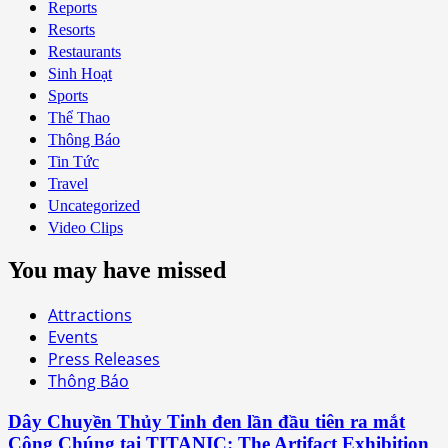
Reports
Resorts
Restaurants
Sinh Hoạt
Sports
Thể Thao
Thông Báo
Tin Tức
Travel
Uncategorized
Video Clips
You may have missed
Attractions
Events
Press Releases
Thông Báo
Dây Chuyền Thủy Tinh đen lần đầu tiên ra mắt
Công Chúng tại TITANIC: The Artifact Exhibition