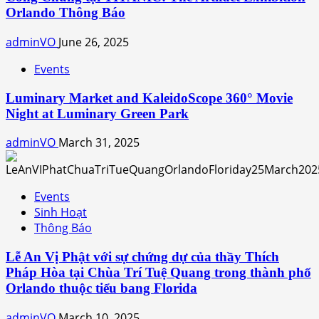
Orlando Thông Báo
adminVO
June 26, 2025
Events
Luminary Market and KaleidoScope 360° Movie
Night at Luminary Green Park
adminVO
March 31, 2025
Events
Sinh Hoạt
Thông Báo
Lễ An Vị Phật với sự chứng dự của thầy Thích
Pháp Hòa tại Chùa Trí Tuệ Quang trong thành phố
Orlando thuộc tiểu bang Florida
adminVO
March 10, 2025