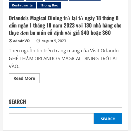
Restaurants
Thông Báo
Orlando’s Magical Dining trở lại từ ngày 18 tháng 8
đến ngày 1 tháng 10 năm 2023 với 130 nhà hàng cho
thực đơn ba món cố định với giá $40 hoặc $60
adminVO
August 9, 2023
Theo nguồn tin trên trang mạng của Visit Orlando
GHÉ THĂM ORLANDO’S MAGICAL DINING TRỞ LẠI
VÀO...
Read
Read More
more
about
Orlando’s
Magical
Dining
SEARCH
trở
lại
từ
ngày
18
SEARCH
tháng
8