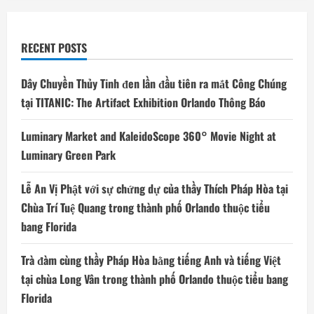
đến
ngày
1
tháng
10
RECENT POSTS
năm
2023
với
130
Dây Chuyền Thủy Tinh đen lần đầu tiên ra mắt Công Chúng
nhà
hàng
tại TITANIC: The Artifact Exhibition Orlando Thông Báo
cho
thực
đơn
Luminary Market and KaleidoScope 360° Movie Night at
ba
món
Luminary Green Park
cố
định
với
Lễ An Vị Phật với sự chứng dự của thầy Thích Pháp Hòa tại
giá
$40
Chùa Trí Tuệ Quang trong thành phố Orlando thuộc tiểu
hoặc
$60
bang Florida
Trà đàm cùng thầy Pháp Hòa bằng tiếng Anh và tiếng Việt
tại chùa Long Vân trong thành phố Orlando thuộc tiểu bang
Florida