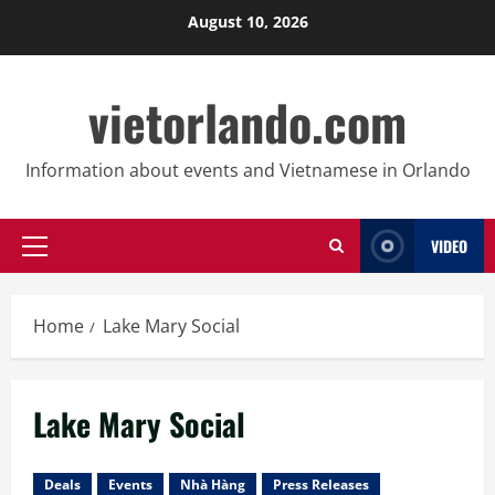
Skip
August 10, 2026
to
content
vietorlando.com
Information about events and Vietnamese in Orlando
VIDEO
Primary
Menu
Home
Lake Mary Social
Lake Mary Social
Deals
Events
Nhà Hàng
Press Releases