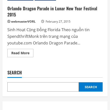
Orlando Dragon Parade in Lunar New Year Festival
2015
webmasterVORL
February 27, 2015
Sinh Hoạt Cộng Đồng Florida Theo nguồn tin
SpendthriftMonk trên trang mạng của
youtube.com Orlando Dragon Parade...
Read
Read More
more
about
Orlando
Dragon
Parade
SEARCH
in
Lunar
New
Year
Festival
SEARCH
2015