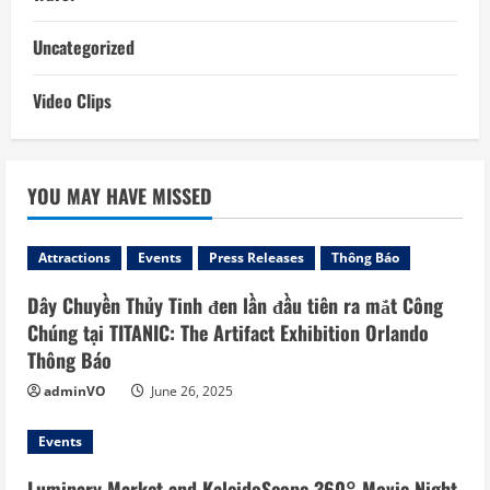
Uncategorized
Video Clips
YOU MAY HAVE MISSED
Attractions
Events
Press Releases
Thông Báo
Dây Chuyền Thủy Tinh đen lần đầu tiên ra mắt Công
Chúng tại TITANIC: The Artifact Exhibition Orlando
Thông Báo
adminVO
June 26, 2025
Events
Luminary Market and KaleidoScope 360° Movie Night