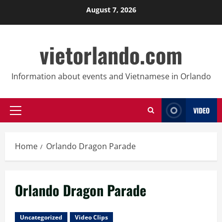
Skip
August 7, 2026
to
content
vietorlando.com
Information about events and Vietnamese in Orlando
VIDEO
Primary
Menu
Home
Orlando Dragon Parade
Orlando Dragon Parade
Uncategorized
Video Clips