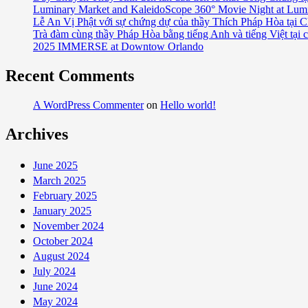
Luminary Market and KaleidoScope 360° Movie Night at Lum
Đạo
Lễ An Vị Phật với sự chứng dự của thầy Thích Pháp Hòa tại C
2024
Trà đàm cùng thầy Pháp Hòa bằng tiếng Anh và tiếng Việt tại 
tại
2025 IMMERSE at Downtow Orlando
Chùa
Pháp
Recent Comments
Vũ
trong
A WordPress Commenter
on
Hello world!
thành
phố
Archives
Orlando
thuộc
June 2025
tiểu
March 2025
bang
February 2025
Florida
January 2025
November 2024
October 2024
August 2024
July 2024
June 2024
May 2024