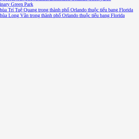
inary Green Park
hùa Trí Tuệ Quang trong thành phố Orlando thuộc tiểu bang Florida
chùa Long Vân trong thành phố Orlando thuộc tiểu bang Florida