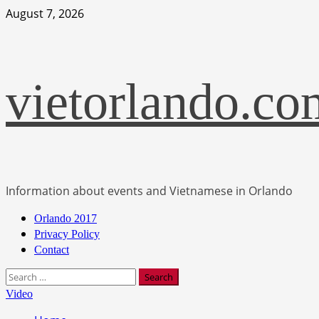
Skip
August 7, 2026
to
content
vietorlando.co
Information about events and Vietnamese in Orlando
Primary
Orlando 2017
Menu
Privacy Policy
Contact
Search
for:
Video