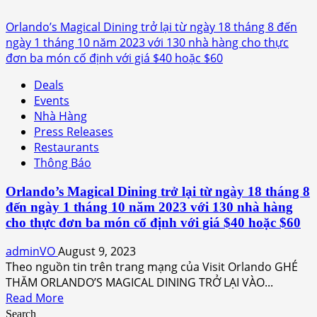
Orlando’s Magical Dining trở lại từ ngày 18 tháng 8 đến
ngày 1 tháng 10 năm 2023 với 130 nhà hàng cho thực
đơn ba món cố định với giá $40 hoặc $60
Deals
Events
Nhà Hàng
Press Releases
Restaurants
Thông Báo
Orlando’s Magical Dining trở lại từ ngày 18 tháng 8
đến ngày 1 tháng 10 năm 2023 với 130 nhà hàng
cho thực đơn ba món cố định với giá $40 hoặc $60
adminVO
August 9, 2023
Theo nguồn tin trên trang mạng của Visit Orlando GHÉ
THĂM ORLANDO’S MAGICAL DINING TRỞ LẠI VÀO...
Read
Read More
more
Search