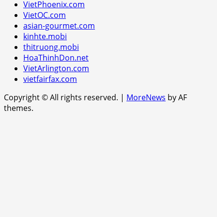
VietPhoenix.com
VietOC.com
asian-gourmet.com
kinhte.mobi
thitruong.mobi
HoaThinhDon.net
VietArlington.com
vietfairfax.com
Copyright © All rights reserved.
|
MoreNews
by AF
themes.