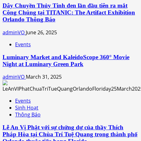
Dây Chuyền Thủy Tinh đen lần đầu tiên ra mắt
Công Chúng tại TITANIC: The Artifact Exhibition
Orlando Thông Báo
adminVO
June 26, 2025
Events
Luminary Market and KaleidoScope 360° Movie
Night at Luminary Green Park
adminVO
March 31, 2025
Events
Sinh Hoạt
Thông Báo
Lễ An Vị Phật với sự chứng dự của thầy Thích
Pháp Hòa tại Chùa Trí Tuệ Quang trong thành phố