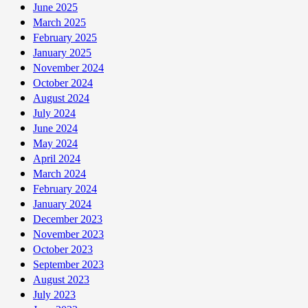
nhà
June 2025
hàng
March 2025
cho
February 2025
thực
January 2025
đơn
November 2024
ba
October 2024
món
August 2024
cố
July 2024
định
June 2024
với
May 2024
giá
April 2024
$40
March 2024
hoặc
February 2024
$60
January 2024
December 2023
November 2023
October 2023
September 2023
August 2023
July 2023