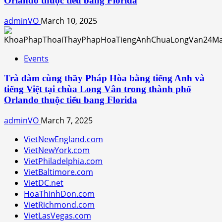
Orlando thuộc tiểu bang Florida
adminVO
March 10, 2025
Events
Trà đàm cùng thầy Pháp Hòa bằng tiếng Anh và
tiếng Việt tại chùa Long Vân trong thành phố
Orlando thuộc tiểu bang Florida
adminVO
March 7, 2025
VietNewEngland.com
VietNewYork.com
VietPhiladelphia.com
VietBaltimore.com
VietDC.net
HoaThinhDon.com
VietRichmond.com
VietLasVegas.com