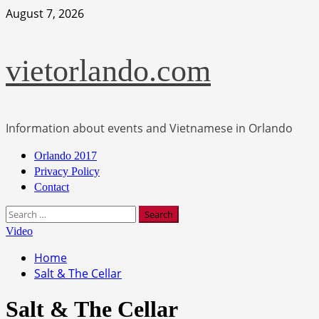
Skip
August 7, 2026
to
content
vietorlando.com
Information about events and Vietnamese in Orlando
Primary
Orlando 2017
Menu
Privacy Policy
Contact
Search
for:
Video
Home
Salt & The Cellar
Salt & The Cellar