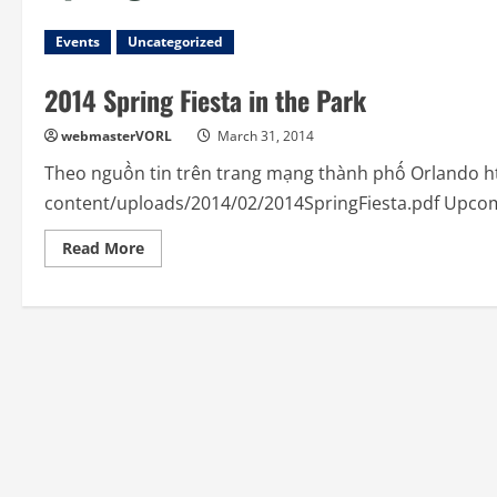
Events
Uncategorized
2014 Spring Fiesta in the Park
webmasterVORL
March 31, 2014
Theo nguồn tin trên trang mạng thành phố Orlando h
content/uploads/2014/02/2014SpringFiesta.pdf Upcoming
Read
Read More
more
about
2014
Spring
Fiesta
in
the
Park