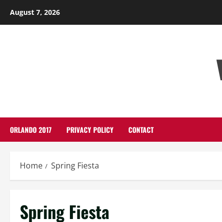
Skip
August 7, 2026
to
content
ORLANDO 2017
PRIVACY POLICY
CONTACT
Home
Spring Fiesta
Spring Fiesta