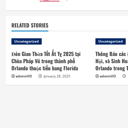
n
u
e
RELATED STORIES
R
Uncategorized
Uncategorized
e
Đón Giao Thừa Tết Ất Tỵ 2025 tại
Thông Báo các 
a
Chùa Pháp Vũ trong thành phố
Hội, và Sinh Ho
Orlando thuộc tiểu bang Florida
Orlando trong
d
adminVO
January 28, 2025
adminVO
i
n
g