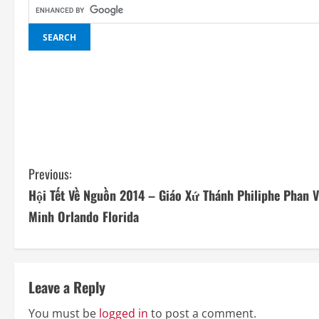
C
Previous:
Hội Tết Về Nguồn 2014 – Giáo Xứ Thánh Philiphe Phan 
o
Minh Orlando Florida
n
t
Leave a Reply
i
You must be
logged in
to post a comment.