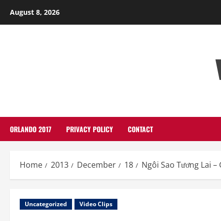
Skip
August 8, 2026
to
content
ORLANDO 2017
PRIVACY POLICY
CONTACT
Home
2013
December
18
Ngôi Sao Tương Lai –
Uncategorized
Video Clips