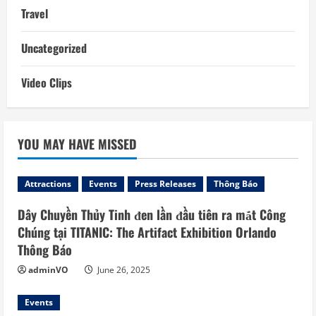
Travel
Uncategorized
Video Clips
YOU MAY HAVE MISSED
Attractions
Events
Press Releases
Thông Báo
Dây Chuyền Thủy Tinh đen lần đầu tiên ra mắt Công
Chúng tại TITANIC: The Artifact Exhibition Orlando
Thông Báo
adminVO
June 26, 2025
Events