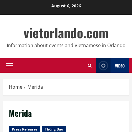
Skip
August 6, 2026
to
content
vietorlando.com
Information about events and Vietnamese in Orlando
VIDEO
Primary
Menu
Home
Merida
Merida
Press Releases
Thông Báo