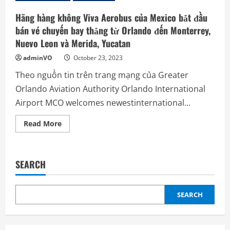
Hãng hàng không Viva Aerobus của Mexico bắt đầu
bán vé chuyến bay thẳng từ Orlando đến Monterrey,
Nuevo Leon và Merida, Yucatan
adminVO
October 23, 2023
Theo nguồn tin trên trang mạng của Greater
Orlando Aviation Authority Orlando International
Airport MCO welcomes newestinternational...
Read
Read More
more
about
Hãng
hàng
không
SEARCH
Viva
Aerobus
của
Mexico
bắt
SEARCH
đầu
bán
vé
chuyến