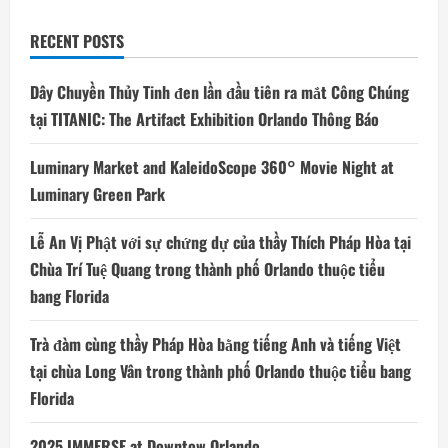
bay
thẳng
từ
RECENT POSTS
Orlando
đến
Monterrey,
Nuevo
Dây Chuyền Thủy Tinh đen lần đầu tiên ra mắt Công Chúng
Leon
và
tại TITANIC: The Artifact Exhibition Orlando Thông Báo
Merida,
Yucatan
Luminary Market and KaleidoScope 360° Movie Night at
Luminary Green Park
Lễ An Vị Phật với sự chứng dự của thầy Thích Pháp Hòa tại
Chùa Trí Tuệ Quang trong thành phố Orlando thuộc tiểu
bang Florida
Trà đàm cùng thầy Pháp Hòa bằng tiếng Anh và tiếng Việt
tại chùa Long Vân trong thành phố Orlando thuộc tiểu bang
Florida
2025 IMMERSE at Downtow Orlando