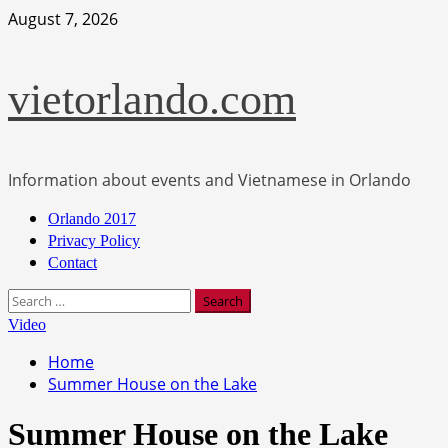
Skip
August 7, 2026
to
content
vietorlando.com
Information about events and Vietnamese in Orlando
Primary
Orlando 2017
Menu
Privacy Policy
Contact
Search
for:
Video
Home
Summer House on the Lake
Summer House on the Lake