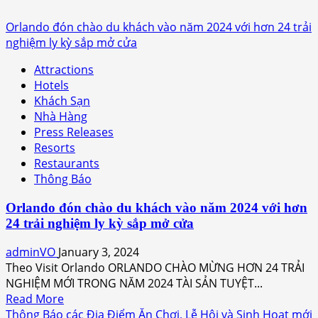
Orlando đón chào du khách vào năm 2024 với hơn 24 trải
nghiệm ly kỳ sắp mở cửa
Attractions
Hotels
Khách Sạn
Nhà Hàng
Press Releases
Resorts
Restaurants
Thông Báo
Orlando đón chào du khách vào năm 2024 với hơn
24 trải nghiệm ly kỳ sắp mở cửa
adminVO
January 3, 2024
Theo Visit Orlando ORLANDO CHÀO MỪNG HƠN 24 TRẢI
NGHIỆM MỚI TRONG NĂM 2024 TÀI SẢN TUYỆT...
Read
Read More
more
Thông Báo các Địa Điểm Ăn Chơi, Lễ Hội và Sinh Hoạt mới