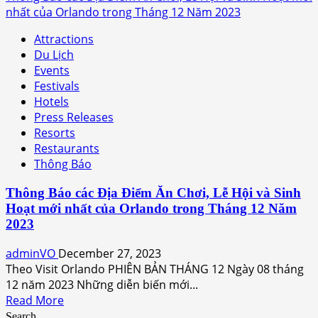
about
nhất của Orlando trong Tháng 12 Năm 2023
Orlando
Attractions
đón
Du Lịch
chào
Events
du
Festivals
khách
Hotels
vào
Press Releases
năm
Resorts
2024
Restaurants
với
Thông Báo
hơn
24
Thông Báo các Địa Điểm Ăn Chơi, Lễ Hội và Sinh
trải
Hoạt mới nhất của Orlando trong Tháng 12 Năm
nghiệm
2023
ly
kỳ
adminVO
December 27, 2023
sắp
Theo Visit Orlando PHIÊN BẢN THÁNG 12 Ngày 08 tháng
mở
12 năm 2023 Những diễn biến mới...
cửa
Read
Read More
more
Search