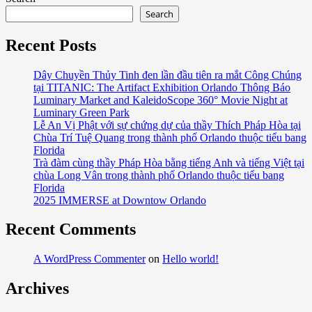
about
Search
Thông
Báo
Recent Posts
các
Địa
Dây Chuyền Thủy Tinh đen lần đầu tiên ra mắt Công Chúng
tại TITANIC: The Artifact Exhibition Orlando Thông Báo
Điểm
Luminary Market and KaleidoScope 360° Movie Night at
Ăn
Luminary Green Park
Chơi,
Lễ An Vị Phật với sự chứng dự của thầy Thích Pháp Hòa tại
Lễ
Chùa Trí Tuệ Quang trong thành phố Orlando thuộc tiểu bang
Hội
Florida
Trà đàm cùng thầy Pháp Hòa bằng tiếng Anh và tiếng Việt tại
và
chùa Long Vân trong thành phố Orlando thuộc tiểu bang
Sinh
Florida
Hoạt
2025 IMMERSE at Downtow Orlando
mới
nhất
Recent Comments
của
Orlando
A WordPress Commenter
on
Hello world!
trong
Archives
Tháng
12