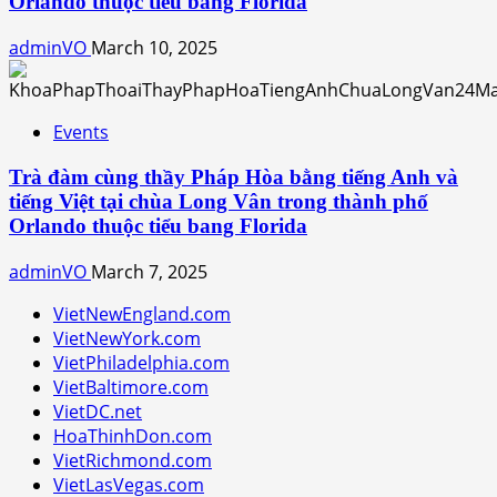
Orlando thuộc tiểu bang Florida
adminVO
March 10, 2025
Events
Trà đàm cùng thầy Pháp Hòa bằng tiếng Anh và
tiếng Việt tại chùa Long Vân trong thành phố
Orlando thuộc tiểu bang Florida
adminVO
March 7, 2025
VietNewEngland.com
VietNewYork.com
VietPhiladelphia.com
VietBaltimore.com
VietDC.net
HoaThinhDon.com
VietRichmond.com
VietLasVegas.com