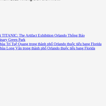
i TITANIC: The Artifact Exhibition Orlando Thông Báo
inary Green Park
hùa Trí Tuệ Quang trong thành phố Orlando thuộc tiểu bang Florida
chùa Long Vân trong thành phố Orlando thuộc tiểu bang Florida