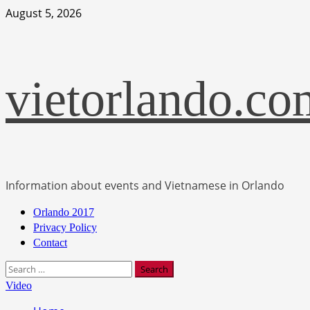
Skip
August 5, 2026
to
content
vietorlando.co
Information about events and Vietnamese in Orlando
Primary
Orlando 2017
Menu
Privacy Policy
Contact
Search
for:
Video