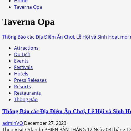
Home
Taverna Opa
Taverna Opa
Thông Báo các Địa Điểm Ăn Chơi, Lễ Hội và Sinh Hoạt mới
Attractions
Du Lịch
Events
Festivals
Hotels
Press Releases
Resorts
Restaurants
Thông Báo
Thông Báo các Địa Điểm Ăn Chơi, Lễ Hội và Sinh H
adminVO
December 27, 2023
Theo Visit Orlando PHIÊN BẢN THÁNG 12 Ngày 08 tháng 12